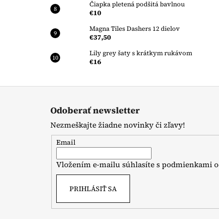
Čiapka pletená podšitá bavlnou
€10
Magna Tiles Dashers 12 dielov
€37,50
Lily grey šaty s krátkym rukávom
€16
Z
á
Odoberať newsletter
p
Nezmeškajte žiadne novinky či zľavy!
ä
t
Email
i
Vložením e-mailu súhlasíte s
podmienkami o
e
PRIHLÁSIŤ SA