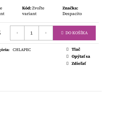
AKY
te
Kód:
Zvoľte
Značka:
ant
variant
Despacito
5
DO KOŠÍKA
otková
Tlač
gória
:
CHLAPEC
Opýtať sa
Zdieľať