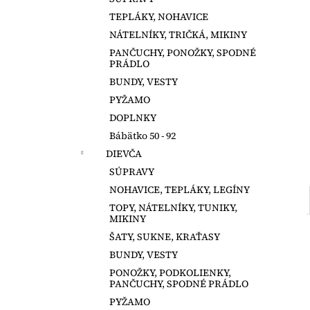
MAGNA TILES 100 DIELOV
TEPLÁKY, NOHAVICE
€147,50
NÁTELNÍKY, TRIČKÁ, MIKINY
PANČUCHY, PONOŽKY, SPODNÉ
PRÁDLO
BUNDY, VESTY
PYŽAMO
DOPLNKY
Bábätko 50 - 92
DIEVČA
SÚPRAVY
NOHAVICE, TEPLÁKY, LEGÍNY
TOPY, NÁTELNÍKY, TUNIKY,
MIKINY
ŠATY, SUKNE, KRAŤASY
BUNDY, VESTY
PONOŽKY, PODKOLIENKY,
PANČUCHY, SPODNÉ PRÁDLO
PYŽAMO