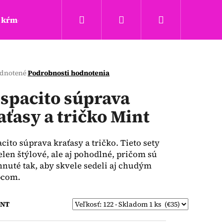
Hľadať
Prihlásenie
Nákupný
kŕmenie a hryzadla
Täta rings
Obchodné podm
košík
erné
dnotené
Podrobnosti hodnotenia
tenie
ktu
spacito súprava
aťasy a tričko Mint
ičiek.
cito súprava kraťasy a tričko. Tieto sety
elen štýlové, ale aj pohodlné, pričom sú
nuté tak, aby skvele sedeli aj chudým
pcom.
Nasledujúce
ANT