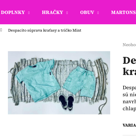
DOPLNKY
HRAČKY
OBUV
MARTONS 
Despacito súprava kraťasy a tričko Mint
Čo potrebujete nájsť?
Priem
Neoho
hodno
produ
De
HĽADAŤ
je
kr
0,0
z
5
Odporúčame
hviezd
Despa
sú ni
navrh
chla
VARI