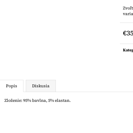
LEGÍNY NA TRAKY
LEGÍNY NA TR
Zvoľ
€12
€12
vari
€3
Jedn
cena:
Kate
Popis
Diskusia
Zloženie: 95% bavlna, 5% elastan.