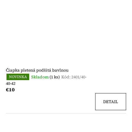
Čiapka pletená podšitá bavlnou
Skladom
(1 ks)
Kód:
2401/40-
NOVINKA
40-42
€10
DETAIL