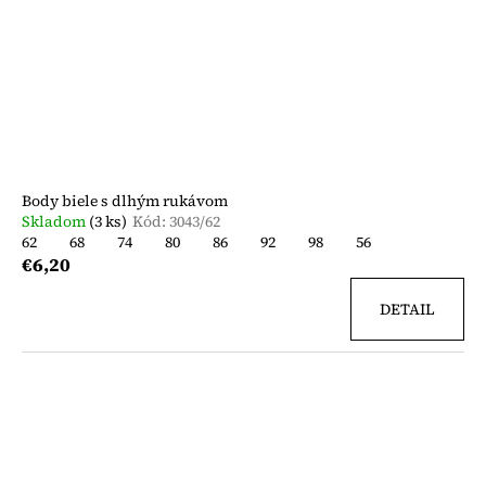
Body biele s dlhým rukávom
Skladom
(3 ks)
Kód:
3043/62
62
68
74
80
86
92
98
56
€6,20
DETAIL