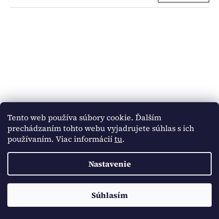
Tento web používa súbory cookie. Ďalším
prechádzaním tohto webu vyjadrujete súhlas s ich
používaním. Viac informácií
tu
.
Nastavenie
Kraťasy so sukňou HF fialové
Skladom
(1 ks)
Kód:
3025/80
80
86
92
98
Doprava ZADARMO pri spôsobe doručenia Packetou od sumy
Súhlasím
€16
20€
DETAIL