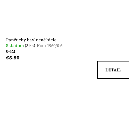
č
o
d
a
v
m
u
e
k
t
o
DESPACITO
Pančuchy bavlnené biele
SÚPRAVA
v
Skladom
(3 ks)
Kód:
1960/0-6
KAPSÁČOVÁ
0-6M
€41
€5,80
DETAIL