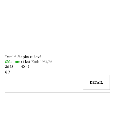
Detská čiapka ružová
Skladom
(1 ks)
Kód:
1954/36-
36-38
40-42
€7
DETAIL