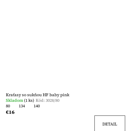
Kraťasy so sukňou HF baby pink
Skladom
(1 ks)
Kód:
3028/80
80
134
140
€16
DETAIL