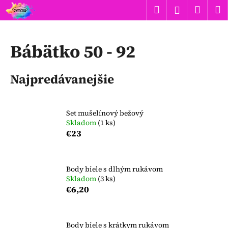
K
Prejsť
Hľadať
Náku
M
Prihlásen
na
o
obsah
Späť
Späť
košík
š
í
Bábätko 50 - 92
Č
k
o
Najpredávanejšie
p
o
t
Set mušelínový bežový
r
Skladom
(1 ks)
e
€23
b
u
Body biele s dlhým rukávom
j
Skladom
(3 ks)
e
€6,20
t
e
n
Body biele s krátkym rukávom