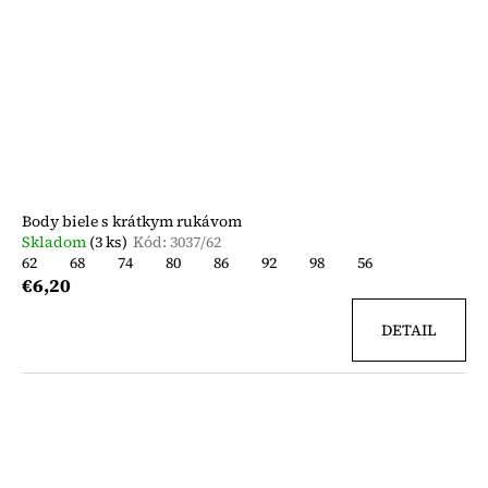
Body biele s krátkym rukávom
Skladom
(3 ks)
Kód:
3037/62
62
68
74
80
86
92
98
56
€6,20
DETAIL