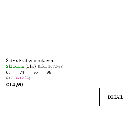
Šaty s krátkym rukávom
Skladom
(1 ks)
Kód:
1072/68
68
74
86
98
€17
(–12 %)
€14,90
DETAIL