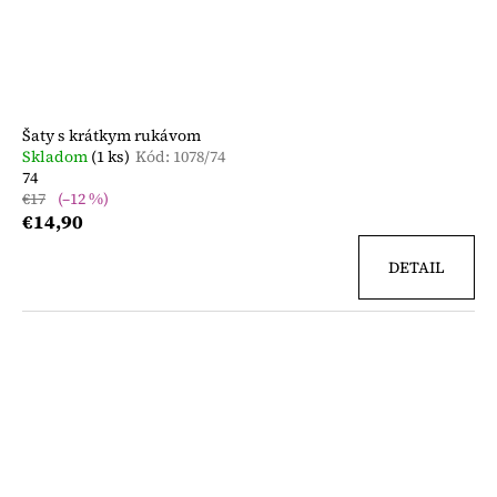
Šaty s krátkym rukávom
Skladom
(1 ks)
Kód:
1078/74
74
€17
(–12 %)
€14,90
DETAIL