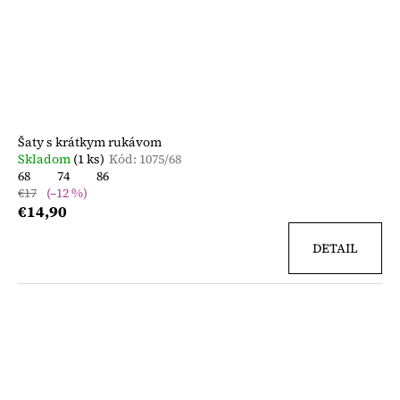
Šaty s krátkym rukávom
Skladom
(1 ks)
Kód:
1075/68
68
74
86
€17
(–12 %)
€14,90
DETAIL