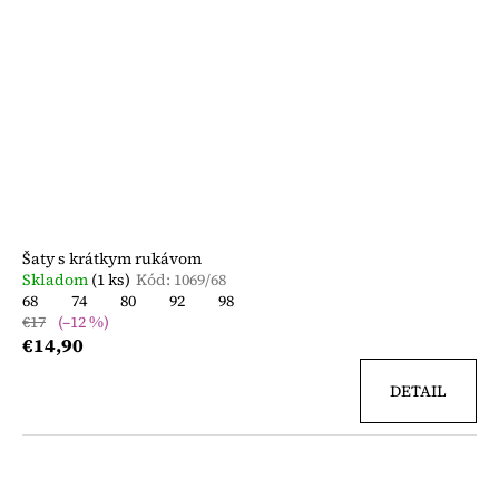
Šaty s krátkym rukávom
Skladom
(1 ks)
Kód:
1069/68
68
74
80
92
98
€17
(–12 %)
€14,90
DETAIL