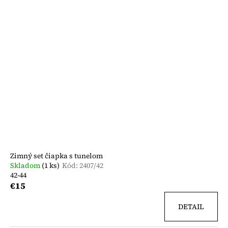
Zimný set čiapka s tunelom
Skladom
(1 ks)
Kód:
2407/42
42-44
€15
DETAIL