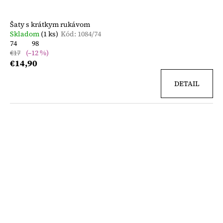
Šaty s krátkym rukávom
Skladom
(1 ks)
Kód:
1084/74
74
98
€17
(–12 %)
€14,90
DETAIL