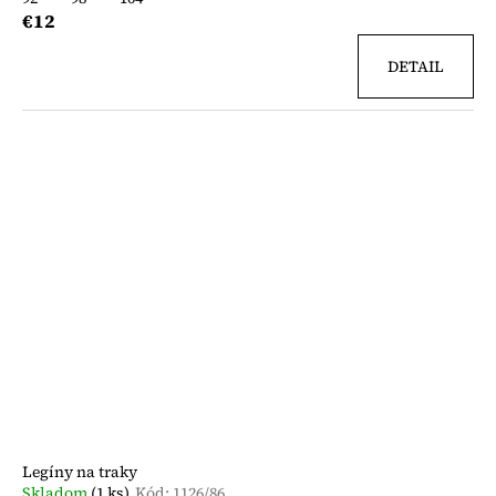
€12
DETAIL
Legíny na traky
Skladom
(1 ks)
Kód:
1126/86