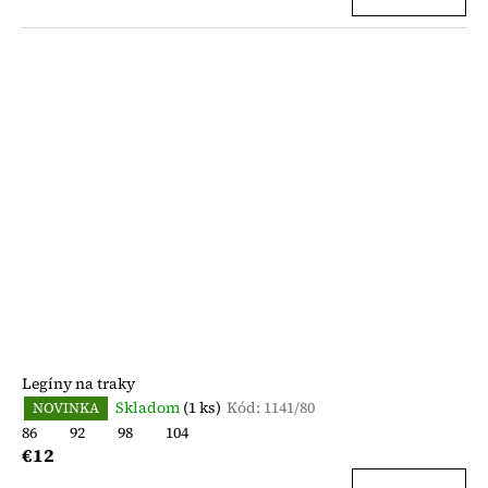
Legíny na traky
Skladom
(1 ks)
Kód:
1141/80
NOVINKA
86
92
98
104
€12