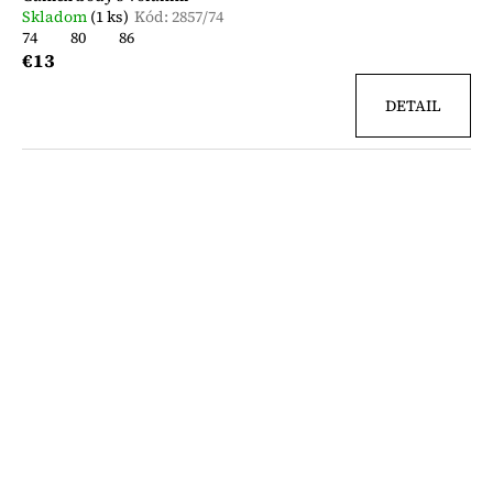
Skladom
(1 ks)
Kód:
2857/74
74
80
86
€13
DETAIL