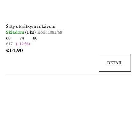
Šaty s krátkym rukávom
Skladom
(1 ks)
Kód:
1081/68
68
74
80
€17
(–12 %)
€14,90
DETAIL