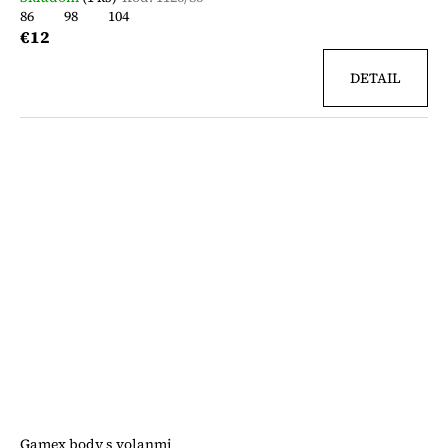
86
98
104
€12
DETAIL
Gamex body s volanmi