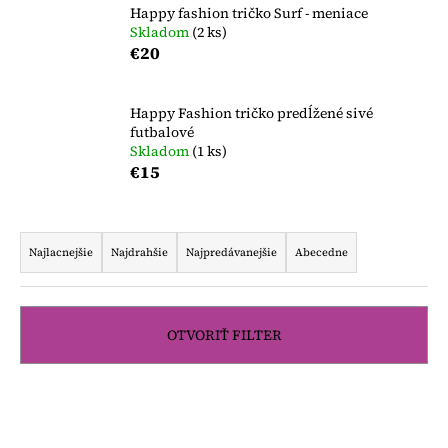
Happy fashion tričko Surf - meniace
á
Skladom
(2 ks)
j
€20
s
ť
Happy Fashion tričko predĺžené sivé
?
futbalové
Skladom
(1 ks)
€15
R
HĽADAŤ
a
Najlacnejšie
Najdrahšie
Najpredávanejšie
Abecedne
d
e
O
n
OTVORIŤ FILTER
d
i
p
e
o
V
r
p
ý
ú
r
p