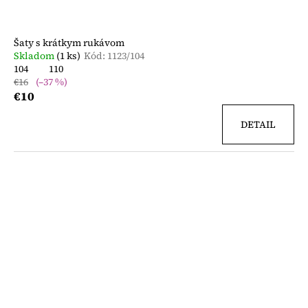
Šaty s krátkym rukávom
Skladom
(1 ks)
Kód:
1123/104
104
110
€16
(–37 %)
€10
DETAIL