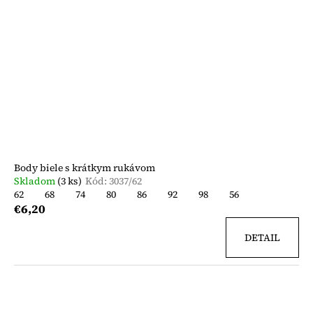
Body biele s krátkym rukávom
Skladom
(3 ks)
Kód:
3037/62
62
68
74
80
86
92
98
56
€6,20
DETAIL