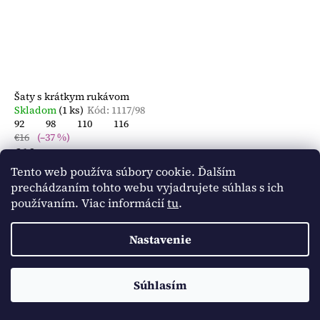
Šaty s krátkym rukávom
Skladom
(1 ks)
Kód:
1117/98
92
98
110
116
€16
(–37 %)
€10
Tento web používa súbory cookie. Ďalším
DETAIL
prechádzaním tohto webu vyjadrujete súhlas s ich
používaním. Viac informácií
tu
.
Nastavenie
Doprava ZADARMO pri spôsobe doručenia Packetou od sumy
Súhlasím
20€