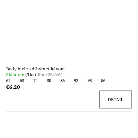
Body biele s dlhým rukávom
Skladom
(3 ks)
Kód:
3043/62
62
68
74
80
86
92
98
56
€6,20
DETAIL