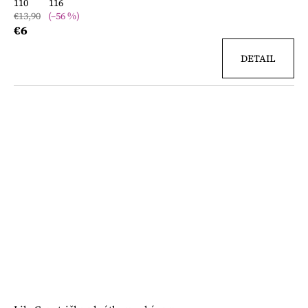
110
116
€13,90
(–56 %)
€6
DETAIL