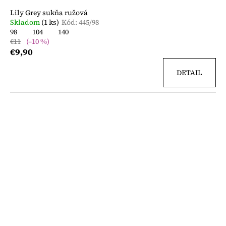
Lily Grey sukňa ružová
Skladom
(1 ks)
Kód:
445/98
98
104
140
€11
(–10 %)
€9,90
DETAIL