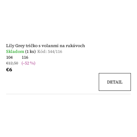
Lily Grey tričko s volanmi na rukávoch
Skladom
(1 ks)
Kód:
544/116
104
116
€12,50
(–52 %)
€6
DETAIL