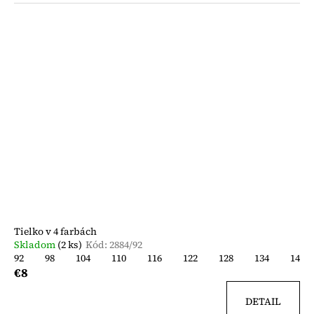
Tielko v 4 farbách
Skladom
(2 ks)
Kód:
2884/92
92
98
104
110
116
122
128
134
140
€8
DETAIL