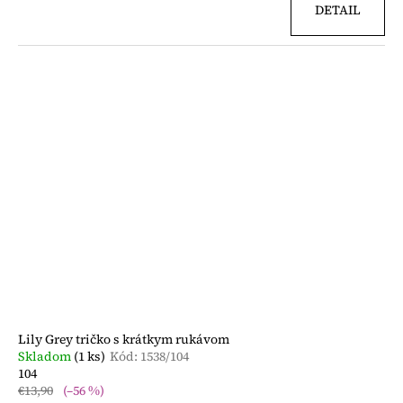
DETAIL
Lily Grey tričko s krátkym rukávom
Skladom
(1 ks)
Kód:
1538/104
104
€13,90
(–56 %)