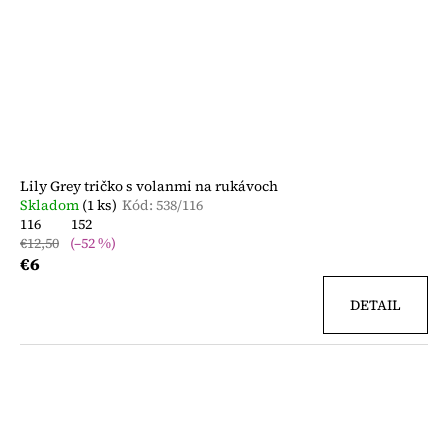
Lily Grey tričko s volanmi na rukávoch
Skladom
(1 ks)
Kód:
538/116
116
152
€12,50
(–52 %)
€6
DETAIL