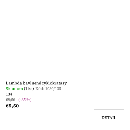
Lambda bavlnené cyklokraťasy
Skladom
(1 ks)
Kód:
1030/135
134
€8,50
(–35 %)
€5,50
DETAIL