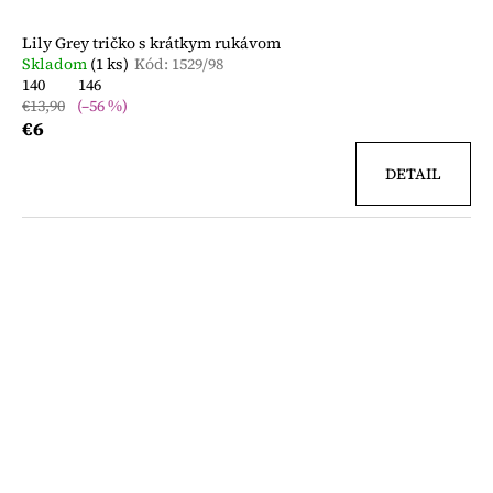
Lily Grey tričko s krátkym rukávom
Skladom
(1 ks)
Kód:
1529/98
140
146
€13,90
(–56 %)
€6
DETAIL