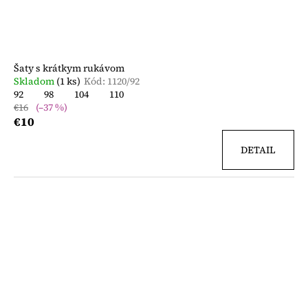
Šaty s krátkym rukávom
Skladom
(1 ks)
Kód:
1120/92
92
98
104
110
€16
(–37 %)
€10
DETAIL