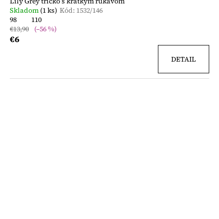
Lily Grey tričko s krátkym rukávom
Skladom
(1 ks)
Kód:
1532/146
98
110
€13,90
(–56 %)
€6
DETAIL