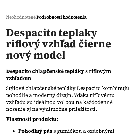
á
j
Priemerné
Neohodnotené
Podrobnosti hodnotenia
s
hodnotenie
produktu
Despacito teplaky
ť
je
?
riflový vzhľad čierne
0,0
z
nový model
5
hviezdičiek.
HĽADAŤ
Despacito chlapčenské tepláky s rifľovým
vzhľadom
Štýlové chlapčenské tepláky Despacito kombinujú
pohodlie a moderný dizajn. Vďaka rifľovému
O
vzhľadu sú ideálnou voľbou na každodenné
d
nosenie aj na výnimočné príležitosti.
p
o
Vlastnosti produktu:
r
ú
Pohodlný pás
s gumičkou a ozdobnými