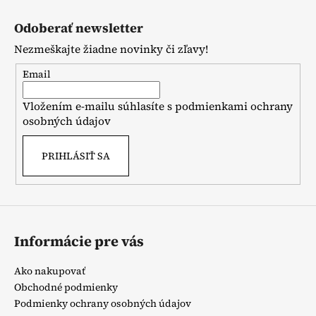
Z
á
Odoberať newsletter
p
Nezmeškajte žiadne novinky či zľavy!
ä
t
Email
i
Vložením e-mailu súhlasíte s
podmienkami ochrany
e
osobných údajov
PRIHLÁSIŤ SA
Informácie pre vás
Ako nakupovať
Obchodné podmienky
Podmienky ochrany osobných údajov