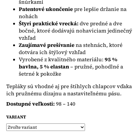
č
šnúrkami
a
Patentové ukončenie
pre lepšie držanie na
m
nohách
e
Štyri praktické vrecká:
dve predné a dve
bočné, ktoré dodávajú nohaviciam jedinečný
vzhľad
NUNU
SUKŇA
Zaujímavé prešívanie
na stehnách, ktoré
V
dotvára ich štýlový vzhľad
2
Vyrobené z kvalitného materiálu:
95 %
FARBÁCH
bavlna, 5 % elastan
– pružné, pohodlné a
€18,50
šetrné k pokožke
Tepláky sú vhodné aj pre štíhlych chlapcov vďaka
ich pružnému dizajnu a nastaviteľnému pásu.
Dostupné veľkosti:
98 – 140
VARIANT