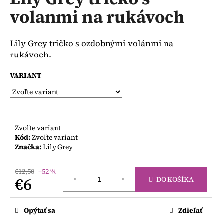
je
á
volanmi na rukávoch
0,0
z
j
5
s
hviezdičiek.
Lily Grey tričko s ozdobnými volánmi na
ť
rukávoch.
?
VARIANT
HĽADAŤ
Zvoľte variant
Kód:
Zvoľte variant
Značka:
Lily Grey
O
d
€12,50
–52 %
p
€6
DO KOŠÍKA
o
Jednotková
r
cena:
Opýtať sa
Zdieľať
ú