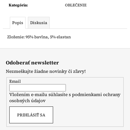
č
Kategória
:
OBLEČENIE
a
m
e
Popis
Diskusia
NUNU
Zloženie: 95% bavlna, 5% elastan
TIELKO
ČIERNE
Z
€13,90
á
Odoberať newsletter
p
Nezmeškajte žiadne novinky či zľavy!
ä
t
Email
i
Vložením e-mailu súhlasíte s
podmienkami ochrany
e
osobných údajov
PRIHLÁSIŤ SA