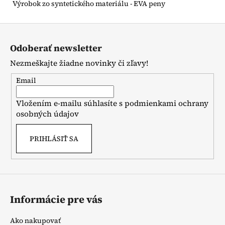
Výrobok zo syntetického materiálu - EVA peny
Z
á
Odoberať newsletter
p
Nezmeškajte žiadne novinky či zľavy!
ä
t
Email
i
Vložením e-mailu súhlasíte s
podmienkami ochrany
e
osobných údajov
PRIHLÁSIŤ SA
Informácie pre vás
Ako nakupovať