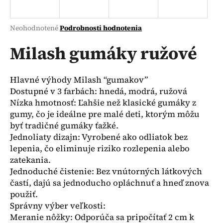
á
j
Priemerné
Neohodnotené
Podrobnosti hodnotenia
s
hodnotenie
produktu
Milash gumáky ružové
ť
je
?
0,0
z
Hlavné výhody Milash “gumakov”
5
Dostupné v 3 farbách: hnedá, modrá, ružová
hviezdičiek.
Nízka hmotnosť: Ľahšie než klasické gumáky z
gumy, čo je ideálne pre malé deti, ktorým môžu
HĽADAŤ
byť tradičné gumáky ťažké.
Jednoliaty dizajn: Vyrobené ako odliatok bez
lepenia, čo eliminuje riziko rozlepenia alebo
O
zatekania.
d
Jednoduché čistenie: Bez vnútorných látkových
p
častí, dajú sa jednoducho opláchnuť a hneď znova
o
použiť.
r
Správny výber veľkosti:
ú
Meranie nôžky: Odporúča sa pripočítať 2 cm k