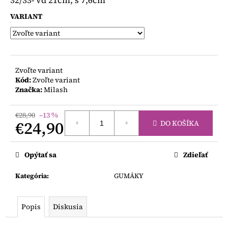
32/33- vd 21cm, š 7,6cm
VARIANT
Zvoľte variant
Kód:
Zvoľte variant
Značka:
Milash
€28,90
–13 %
€24,90
DO KOŠÍKA
Jednotková
cena:
Opýtať sa
Zdieľať
Kategória
:
GUMÁKY
Popis
Diskusia