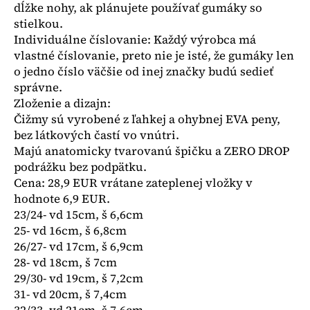
č
dĺžke nohy, ak plánujete používať gumáky so
a
stielkou.
m
Individuálne číslovanie: Každý výrobca má
e
vlastné číslovanie, preto nie je isté, že gumáky len
o jedno číslo väčšie od inej značky budú sedieť
správne.
LEGÍNY
NA
Zloženie a dizajn:
TRAKY
Čižmy sú vyrobené z ľahkej a ohybnej EVA peny,
€12
bez látkových častí vo vnútri.
Majú anatomicky tvarovanú špičku a ZERO DROP
podrážku bez podpätku.
Cena: 28,9 EUR vrátane zateplenej vložky v
hodnote 6,9 EUR.
23/24- vd 15cm, š 6,6cm
25- vd 16cm, š 6,8cm
26/27- vd 17cm, š 6,9cm
28- vd 18cm, š 7cm
29/30- vd 19cm, š 7,2cm
31- vd 20cm, š 7,4cm