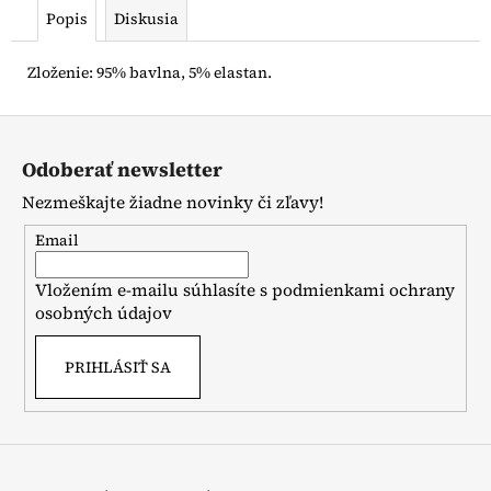
č
Popis
Diskusia
a
m
e
Zloženie: 95% bavlna, 5% elastan.
Z
DJECO
á
TETOVAČKY
Odoberať newsletter
p
€4,70
Nezmeškajte žiadne novinky či zľavy!
ä
t
Email
i
Vložením e-mailu súhlasíte s
podmienkami ochrany
e
osobných údajov
PRIHLÁSIŤ SA