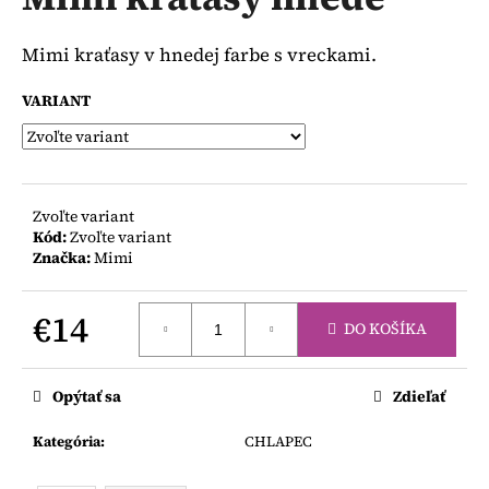
je
á
0,0
z
j
Mimi kraťasy v hnedej farbe s vreckami.
5
s
hviezdičiek.
VARIANT
ť
?
Zvoľte variant
Kód:
Zvoľte variant
HĽADAŤ
Značka:
Mimi
€14
DO KOŠÍKA
O
Jednotková
d
cena:
p
Opýtať sa
Zdieľať
o
r
Kategória
:
CHLAPEC
ú