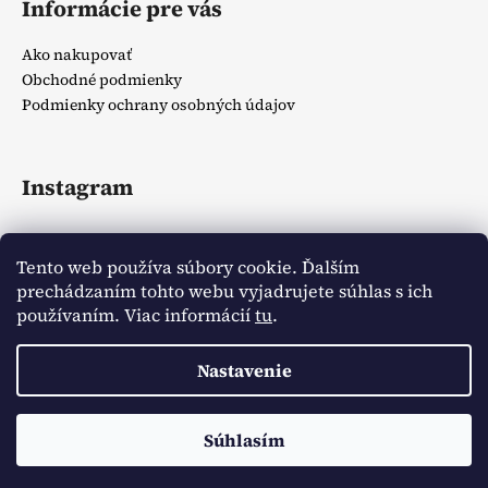
Informácie pre vás
Ako nakupovať
Obchodné podmienky
Podmienky ochrany osobných údajov
Instagram
Tento web používa súbory cookie. Ďalším
prechádzaním tohto webu vyjadrujete súhlas s ich
používaním. Viac informácií
tu
.
Sledovať na Instagrame
Nastavenie
Vytvoril Shoptet
Copyright 2026
Zlatíčka detský obchodík
. Všetky práva
Doprava ZADARMO pri spôsobe doručenia Packetou od sumy
Súhlasím
vyhradené.
20€