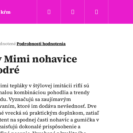
Hľadať
Prihlásenie
Nákupný
kŕmenie a hryzadla
Täta rings
Obchodné podm
košík
erné
dnotené
Podrobnosti hodnotenia
tenie
ktu
 Mimi nohavice
dré
ičiek.
mi tepláky v štýlovej imitácii riflí sú
nalou kombináciou pohodlia a trendy
adu. Vyznačujú sa zaujímavým
vaním, ktoré im dodáva nevšednosť. Dve
é vrecká sú praktickým doplnkom, zatiaľ
Nasledujúce
tent na spodnej časti nohavíc a gumička v
zaisťujú dokonalé prispôsobenie a