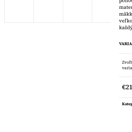
pohod
DJECO TETOVAČKY
NUNU SUKŇA V
mater
€4,70
€18,50
mäkký
veľko
každý
VARI
Zvoľ
vari
€2
Jedn
cena:
Kate