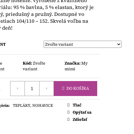
lné nosenie. Vyrobené z kvalitného
 2 FARBÁCH
iálu: 95 % bavlna, 5 % elastan, ktorý je
, priedušný a pružný. Dostupné vo
stiach 104/110 – 152. Skvelá voľba na
 deň!
ANT
te
Kód:
Zvoľte
Značka:
My
ant
variant
mimi
1
DO KOŠÍKA
otková
Tlač
gória
:
TEPLÁKY, NOHAVICE
Opýtať sa
Zdieľať