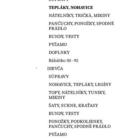
LILY GREY ŠATY S KRÁTKYM
RUKÁVOM
TEPLÁKY, NOHAVICE
€16
NÁTELNÍKY, TRIČKÁ, MIKINY
Pôvodne:
€22
PANČUCHY, PONOŽKY, SPODNÉ
PRÁDLO
BUNDY, VESTY
PYŽAMO
DOPLNKY
Bábätko 50 - 92
DIEVČA
SÚPRAVY
NOHAVICE, TEPLÁKY, LEGÍNY
TOPY, NÁTELNÍKY, TUNIKY,
MIKINY
ŠATY, SUKNE, KRAŤASY
BUNDY, VESTY
PONOŽKY, PODKOLIENKY,
PANČUCHY, SPODNÉ PRÁDLO
PYŽAMO