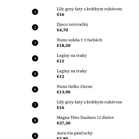
Lily grey šaty s krátkym rukávom
€16
Djeco tetovačky
€4,70
Nunu sukňa v 2 farbách
€18,50
Legíny na traky
€12
Legíny na traky
€12
Nunu tielko čierne
€13,90
Lily grey šaty s krátkym rukávom
€16
Magna Tiles Dashers 12 dielov
€37,50
Aura.via pančuchy
€5,80