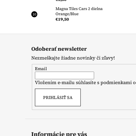
Magna Tiles Cars 2 dielna
Orange/Blue
€19,50
Z
á
Odoberať newsletter
p
Nezmeškajte žiadne novinky či zľavy!
ä
t
Email
i
Vložením e-mailu súhlasíte s
podmienkami o
e
PRIHLÁSIŤ SA
Informácie pre vás