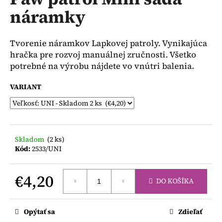
je
á
náramky
0,0
z
j
5
s
hviezdičiek.
Tvorenie náramkov Lapkovej patroly. Vynikajúca
ť
hračka pre rozvoj manuálnej zručnosti. Všetko
?
potrebné na výrobu nájdete vo vnútri balenia.
VARIANT
HĽADAŤ
Skladom
(2 ks)
Kód:
2533/UNI
O
d
€4,20
p
DO KOŠÍKA
o
Jednotková
r
cena:
ú
Opýtať sa
Zdieľať