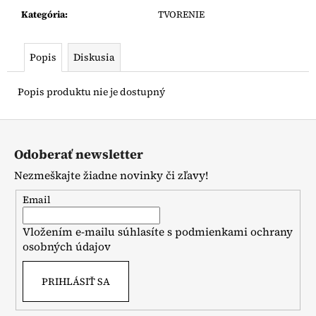
č
a
Kategória
:
TVORENIE
m
e
Popis
Diskusia
NUNU
Popis produktu nie je dostupný
TIELKO
ČIERNE
Z
€13,90
á
Odoberať newsletter
p
Nezmeškajte žiadne novinky či zľavy!
ä
t
Email
i
Vložením e-mailu súhlasíte s
podmienkami ochrany
e
osobných údajov
PRIHLÁSIŤ SA