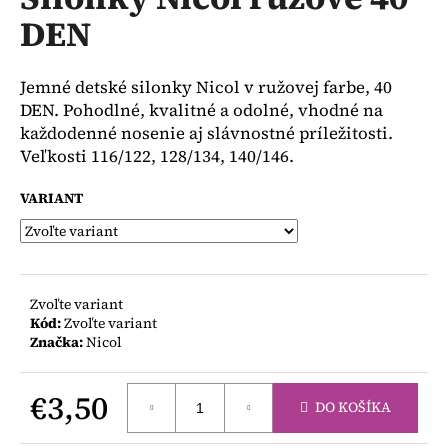
je
á
DEN
0,0
z
j
5
s
hviezdičiek.
Jemné detské silonky Nicol v ružovej farbe, 40
ť
DEN. Pohodlné, kvalitné a odolné, vhodné na
?
každodenné nosenie aj slávnostné príležitosti.
Veľkosti 116/122, 128/134, 140/146.
VARIANT
HĽADAŤ
Zvoľte variant
O
Kód:
Zvoľte variant
d
Značka:
Nicol
p
o
€3,50
r
DO KOŠÍKA
ú
Jednotková