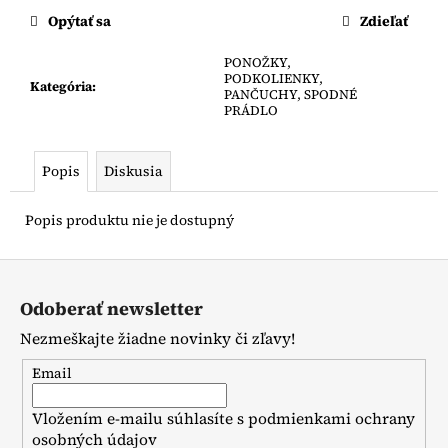
č
cena:
Opýtať sa
Zdieľať
a
m
PONOŽKY,
e
PODKOLIENKY,
Kategória
:
PANČUCHY, SPODNÉ
PRÁDLO
LEGÍNY
NA
TRAKY
Popis
Diskusia
€12
Popis produktu nie je dostupný
Z
á
Odoberať newsletter
p
Nezmeškajte žiadne novinky či zľavy!
ä
t
Email
i
Vložením e-mailu súhlasíte s
podmienkami ochrany
e
osobných údajov