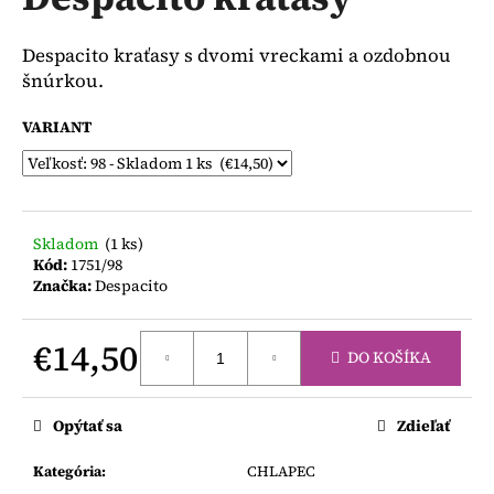
je
á
0,0
z
j
Despacito kraťasy s dvomi vreckami a ozdobnou
5
s
šnúrkou.
hviezdičiek.
ť
VARIANT
?
Skladom
(1 ks)
HĽADAŤ
Kód:
1751/98
Značka:
Despacito
€14,50
O
DO KOŠÍKA
d
Jednotková
p
cena:
o
Opýtať sa
Zdieľať
r
ú
Kategória
:
CHLAPEC