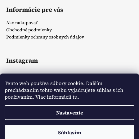
Informácie pre vás
Ako nakupovať
Obchodné podmienky
Podmienky ochrany osobných údajov
Instagram
Tento web používa súbory cookie. Ďalším
prechádzaním tohto webu vyjadrujete súhlas s ich
používaním. Viac informácií
tu
.
Sledovať na Instagrame
Nastavenie
Vytvoril Shoptet
Copyright 2026
Zlatíčka detský obchodík
. Všetky práva
Doprava ZADARMO pri spôsobe doručenia Packetou od sumy
Súhlasím
vyhradené.
20€