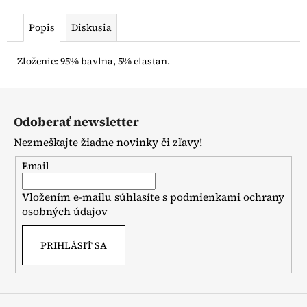
č
a
Popis
Diskusia
m
e
Zloženie: 95% bavlna, 5% elastan.
MAGNA
Z
TILES
á
DASHERS
Odoberať newsletter
12
p
DIELOV
Nezmeškajte žiadne novinky či zľavy!
ä
€37,50
t
Email
i
Vložením e-mailu súhlasíte s
podmienkami ochrany
e
osobných údajov
PRIHLÁSIŤ SA