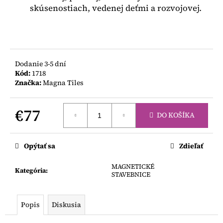
skúsenostiach, vedenej deťmi a rozvojovej.
Dodanie 3-5 dní
Kód:
1718
Značka:
Magna Tiles
€77
DO KOŠÍKA
Jednotková
cena:
Opýtať sa
Zdieľať
MAGNETICKÉ
Kategória
:
STAVEBNICE
Popis
Diskusia