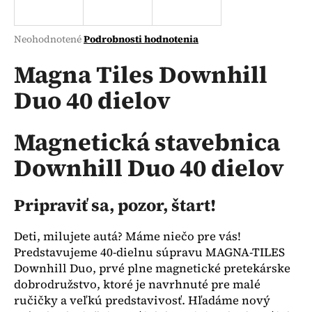
á
j
Priemerné
Neohodnotené
Podrobnosti hodnotenia
s
hodnotenie
produktu
Magna Tiles Downhill
ť
je
?
Duo 40 dielov
0,0
z
5
hviezdičiek.
Magnetická stavebnica
Downhill Duo 40 dielov
HĽADAŤ
Pripraviť sa, pozor, štart!
O
d
Deti, milujete autá? Máme niečo pre vás!
p
Predstavujeme 40-dielnu súpravu MAGNA-TILES
o
Downhill Duo, prvé plne magnetické pretekárske
r
dobrodružstvo, ktoré je navrhnuté pre malé
ú
ručičky a veľkú predstavivosť. Hľadáme nový