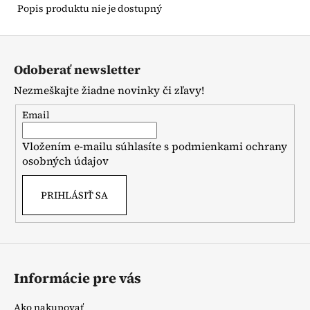
Popis produktu nie je dostupný
Z
á
Odoberať newsletter
p
Nezmeškajte žiadne novinky či zľavy!
ä
t
Email
i
Vložením e-mailu súhlasíte s
podmienkami ochrany
e
osobných údajov
PRIHLÁSIŤ SA
Informácie pre vás
Ako nakupovať