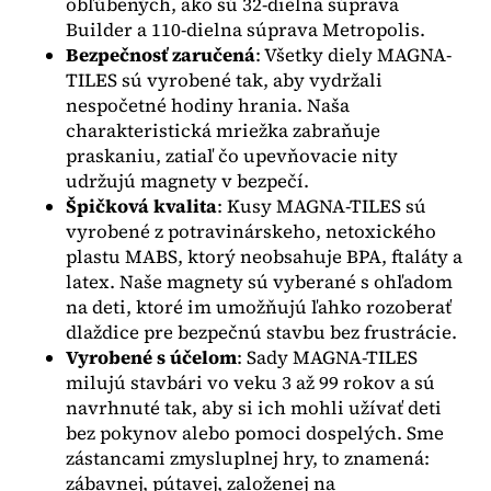
obľúbených, ako sú 32-dielna súprava
Builder a 110-dielna súprava Metropolis.
Bezpečnosť zaručená
: Všetky diely MAGNA-
TILES sú vyrobené tak, aby vydržali
nespočetné hodiny hrania. Naša
charakteristická mriežka zabraňuje
praskaniu, zatiaľ čo upevňovacie nity
udržujú magnety v bezpečí.
Špičková kvalita
: Kusy MAGNA-TILES sú
vyrobené z potravinárskeho, netoxického
plastu MABS, ktorý neobsahuje BPA, ftaláty a
latex. Naše magnety sú vyberané s ohľadom
na deti, ktoré im umožňujú ľahko rozoberať
dlaždice pre bezpečnú stavbu bez frustrácie.
Vyrobené s účelom
: Sady MAGNA-TILES
milujú stavbári vo veku 3 až 99 rokov a sú
navrhnuté tak, aby si ich mohli užívať deti
bez pokynov alebo pomoci dospelých. Sme
zástancami zmysluplnej hry, to znamená:
zábavnej, pútavej, založenej na