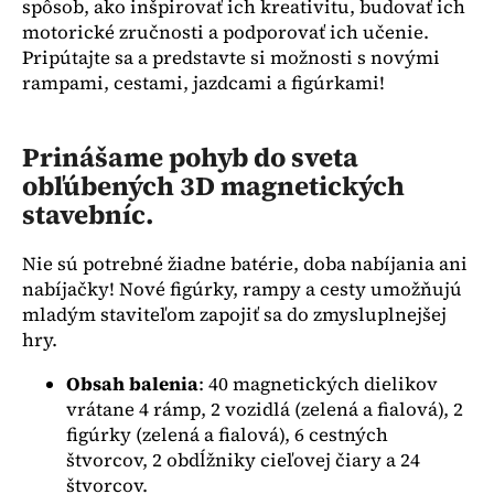
č
spôsob, ako inšpirovať ich kreativitu, budovať ich
a
motorické zručnosti a podporovať ich učenie.
m
Pripútajte sa a predstavte si možnosti s novými
e
rampami, cestami, jazdcami a figúrkami!
PODKOLIENKY
Prinášame pohyb do sveta
BIELE
S
obľúbených 3D magnetických
MAŠLOU
stavebníc.
€4,50
Nie sú potrebné žiadne batérie, doba nabíjania ani
nabíjačky! Nové figúrky, rampy a cesty umožňujú
mladým staviteľom zapojiť sa do zmysluplnejšej
hry.
Obsah balenia
: 40 magnetických dielikov
vrátane 4 rámp, 2 vozidlá (zelená a fialová), 2
figúrky (zelená a fialová), 6 cestných
štvorcov, 2 obdĺžniky cieľovej čiary a 24
štvorcov.