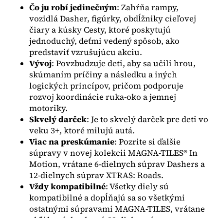
Čo ju robí jedinečným
: Zahŕňa rampy,
vozidlá Dasher, figúrky, obdĺžniky cieľovej
čiary a kúsky Cesty, ktoré poskytujú
jednoduchý, deťmi vedený spôsob, ako
predstaviť vzrušujúcu akciu.
Vývoj
: Povzbudzuje deti, aby sa učili hrou,
skúmaním príčiny a následku a iných
logických princípov, pričom podporuje
rozvoj koordinácie ruka-oko a jemnej
motoriky.
Skvelý darček
: Je to skvelý darček pre deti vo
veku 3+, ktoré milujú autá.
Viac na preskúmanie
: Pozrite si ďalšie
súpravy v novej kolekcii MAGNA-TILES® In
Motion, vrátane 6-dielnych súprav Dashers a
12-dielnych súprav XTRAS: Roads.
Vždy kompatibilné
: Všetky diely sú
kompatibilné a dopĺňajú sa so všetkými
ostatnými súpravami MAGNA-TILES, vrátane