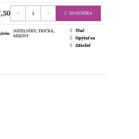
AKY
,50
DO KOŠÍKA
otková
Tlač
NÁTELNÍKY, TRIČKÁ,
gória
:
MIKINY
Opýtať sa
Zdieľať