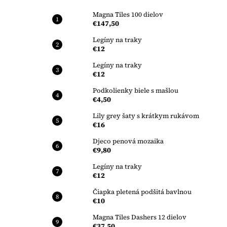
Magna Tiles 100 dielov
€147,50
Legíny na traky
€12
Legíny na traky
€12
Podkolienky biele s mašlou
€4,50
Lily grey šaty s krátkym rukávom
€16
Djeco penová mozaika
€9,80
Legíny na traky
€12
Čiapka pletená podšitá bavlnou
€10
Magna Tiles Dashers 12 dielov
€37,50