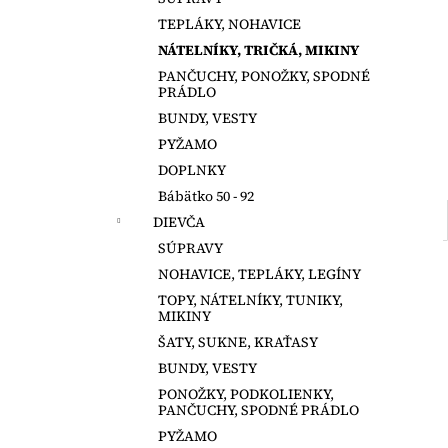
MAGNA TILES 100 DIELOV
TEPLÁKY, NOHAVICE
€147,50
NÁTELNÍKY, TRIČKÁ, MIKINY
PANČUCHY, PONOŽKY, SPODNÉ
PRÁDLO
BUNDY, VESTY
PYŽAMO
DOPLNKY
Bábätko 50 - 92
DIEVČA
SÚPRAVY
NOHAVICE, TEPLÁKY, LEGÍNY
TOPY, NÁTELNÍKY, TUNIKY,
MIKINY
ŠATY, SUKNE, KRAŤASY
BUNDY, VESTY
PONOŽKY, PODKOLIENKY,
PANČUCHY, SPODNÉ PRÁDLO
PYŽAMO