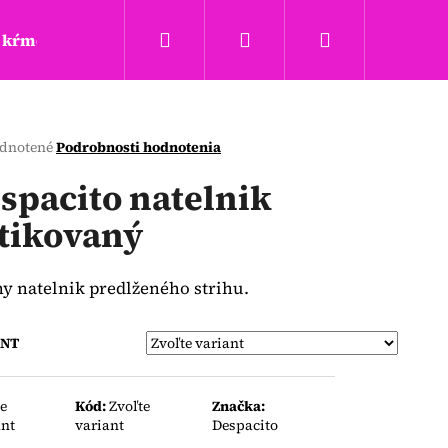
Hľadať
Prihlásenie
Nákupný
kŕmenie a hryzadla
Täta rings
Obchodné podm
košík
erné
dnotené
Podrobnosti hodnotenia
tenie
ktu
spacito natelnik
tikovaný
ičiek.
y natelnik predlženého strihu.
ANT
Nasledujúce
te
Kód:
Zvoľte
Značka:
ant
variant
Despacito