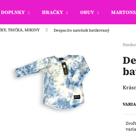
DOPLNKY
HRAČKY
OBUV
MARTONS 
KY, TRIČKÁ, MIKINY
Despacito natelnik batikovaný
Čo potrebujete nájsť?
Priem
Neoho
hodno
produ
De
HĽADAŤ
je
ba
0,0
z
5
Odporúčame
hviezd
Krásn
VARI
Zvoľ
vari