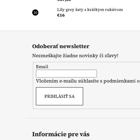
Lily grey šaty s krátkym rukávom
€16
Z
á
Odoberať newsletter
p
Nezmeškajte žiadne novinky či zľavy!
ä
t
Email
i
Vložením e-mailu súhlasíte s
podmienkami o
e
PRIHLÁSIŤ SA
Informácie pre vás