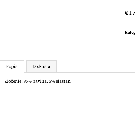
LEGÍNY NA TRAKY
LEGÍNY NA TR
€12
€12
€17
Jedn
cena:
Kate
Popis
Diskusia
Zloženie: 95% bavlna, 5% elastan