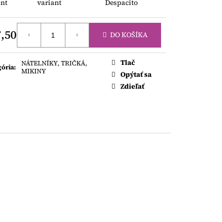
AKY
ant
variant
Despacito
,50
DO KOŠÍKA
otková
Tlač
NÁTELNÍKY, TRIČKÁ,
gória
:
MIKINY
Opýtať sa
Zdieľať