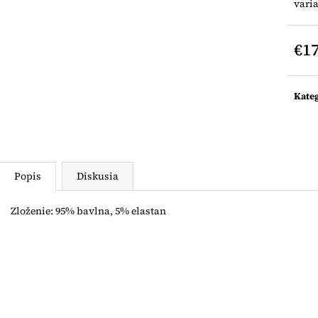
LEGÍNY NA TRAKY
LEGÍNY NA TR
vari
€12
€12
€17
Jedn
cena:
Kate
Popis
Diskusia
Zloženie: 95% bavlna, 5% elastan