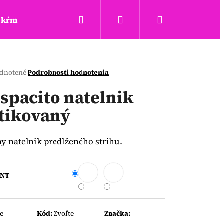
Hľadať
Prihlásenie
Nákupný
kŕmenie a hryzadla
Täta rings
Obchodné podm
košík
erné
dnotené
Podrobnosti hodnotenia
tenie
ktu
spacito natelnik
tikovaný
ičiek.
y natelnik predlženého strihu.
ANT
Nasledujúce
te
Kód:
Zvoľte
Značka: