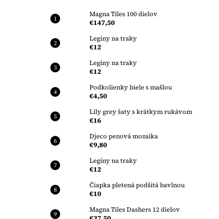
Magna Tiles 100 dielov
€147,50
Legíny na traky
€12
Legíny na traky
€12
Podkolienky biele s mašlou
€4,50
Lily grey šaty s krátkym rukávom
€16
Djeco penová mozaika
€9,80
Legíny na traky
€12
Čiapka pletená podšitá bavlnou
€10
Magna Tiles Dashers 12 dielov
€37,50