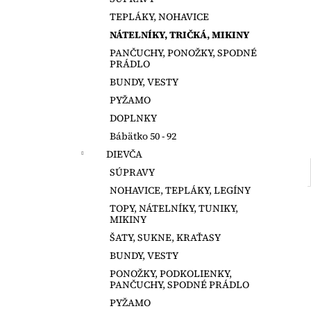
MAGNA TILES 100 DIELOV
TEPLÁKY, NOHAVICE
€147,50
NÁTELNÍKY, TRIČKÁ, MIKINY
PANČUCHY, PONOŽKY, SPODNÉ
PRÁDLO
BUNDY, VESTY
PYŽAMO
DOPLNKY
Bábätko 50 - 92
DIEVČA
SÚPRAVY
NOHAVICE, TEPLÁKY, LEGÍNY
TOPY, NÁTELNÍKY, TUNIKY,
MIKINY
ŠATY, SUKNE, KRAŤASY
BUNDY, VESTY
PONOŽKY, PODKOLIENKY,
PANČUCHY, SPODNÉ PRÁDLO
PYŽAMO