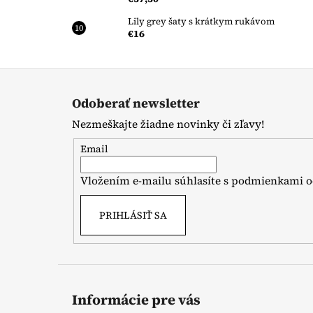
Lily grey šaty s krátkym rukávom
€16
Z
á
Odoberať newsletter
p
Nezmeškajte žiadne novinky či zľavy!
ä
t
Email
i
Vložením e-mailu súhlasíte s
podmienkami o
e
PRIHLÁSIŤ SA
Informácie pre vás