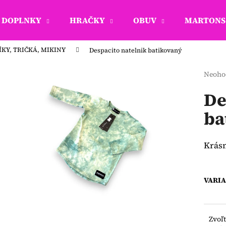
DOPLNKY
HRAČKY
OBUV
MARTONS 
KY, TRIČKÁ, MIKINY
Despacito natelnik batikovaný
Čo potrebujete nájsť?
Priem
Neoho
hodno
produ
De
HĽADAŤ
je
ba
0,0
z
5
Odporúčame
hviezd
Krásn
VARI
Zvoľ