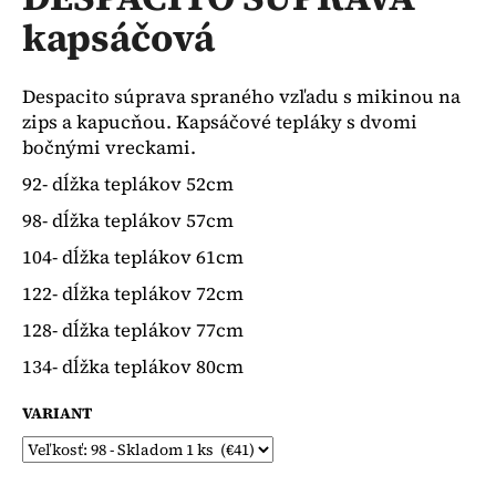
je
á
kapsáčová
0,0
z
j
5
s
hviezdičiek.
Despacito súprava spraného vzľadu s mikinou na
ť
zips a kapucňou. Kapsáčové tepláky s dvomi
?
bočnými vreckami.
92- dĺžka teplákov 52cm
98- dĺžka teplákov 57cm
104- dĺžka teplákov 61cm
HĽADAŤ
122- dĺžka teplákov 72cm
128- dĺžka teplákov 77cm
O
134- dĺžka teplákov 80cm
d
p
VARIANT
o
r
ú