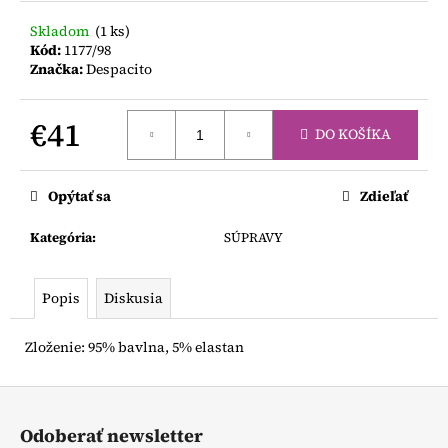
č
a
Skladom
(1 ks)
m
Kód:
1177/98
e
Značka:
Despacito
€41
MAGNA
DO KOŠÍKA
TILES
Jednotková
DASHERS
12
cena:
DIELOV
Opýtať sa
Zdieľať
€37,50
Kategória
:
SÚPRAVY
Popis
Diskusia
Zloženie: 95% bavlna, 5% elastan
Z
á
Odoberať newsletter