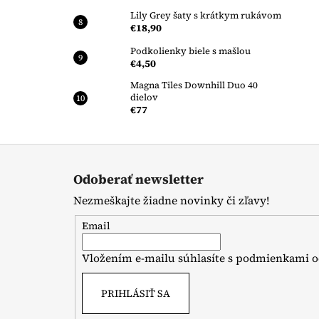
Lily Grey šaty s krátkym rukávom
€18,90
Podkolienky biele s mašlou
€4,50
Magna Tiles Downhill Duo 40
dielov
€77
Z
á
Odoberať newsletter
p
Nezmeškajte žiadne novinky či zľavy!
ä
t
Email
i
Vložením e-mailu súhlasíte s
podmienkami o
e
PRIHLÁSIŤ SA