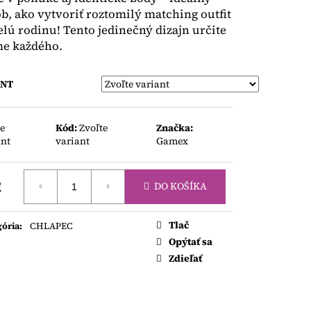
TY S KRÁTKYM
b, ako vytvoriť roztomilý matching outfit
elú rodinu! Tento jedinečný dizajn určite
me každého.
ANT
te
Kód:
Zvoľte
Značka:
ant
variant
Gamex
2
DO KOŠÍKA
otková
Tlač
gória
:
CHLAPEC
Opýtať sa
Zdieľať