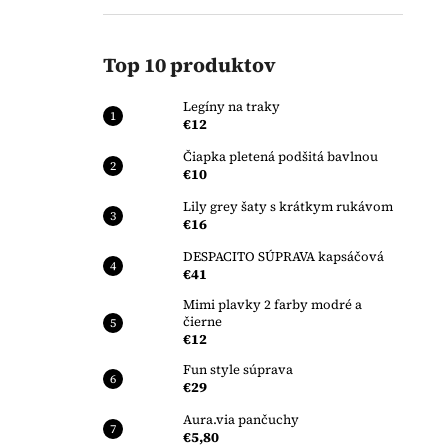
Top 10 produktov
Legíny na traky
€12
Čiapka pletená podšitá bavlnou
€10
Lily grey šaty s krátkym rukávom
€16
DESPACITO SÚPRAVA kapsáčová
€41
Mimi plavky 2 farby modré a
čierne
€12
Fun style súprava
€29
Aura.via pančuchy
€5,80