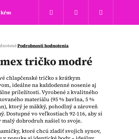
Hľadať
Prihlásenie
Nákupný
kŕmenie a hryzadla
Täta rings
Obchodné podm
košík
erné
dnotené
Podrobnosti hodnotenia
tenie
ktu
mex tričko modré
vé chlapčenské tričko s krátkym
om, ideálne na každodenné nosenie aj
ičiek.
álne príležitosti. Vyrobené z kvalitného
ovaného materiálu (95 % bavlna, 5 %
an), ktorý je mäkký, pohodlný a zároveň
ý. Dostupné vo veľkostiach 92-116, aby si
 malý dobrodruh našiel to svoje.
Nasledujúce
amičky, ktoré chcú zladiť svojich synov,
v ponuke aj identické body – ideálny