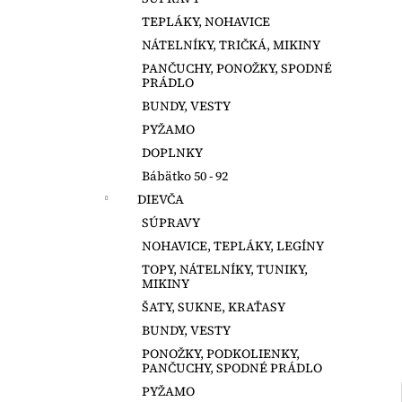
LEGÍNY NA TRAKY
TEPLÁKY, NOHAVICE
€12
NÁTELNÍKY, TRIČKÁ, MIKINY
PANČUCHY, PONOŽKY, SPODNÉ
PRÁDLO
BUNDY, VESTY
PYŽAMO
DOPLNKY
Bábätko 50 - 92
DIEVČA
SÚPRAVY
NOHAVICE, TEPLÁKY, LEGÍNY
TOPY, NÁTELNÍKY, TUNIKY,
MIKINY
ŠATY, SUKNE, KRAŤASY
BUNDY, VESTY
PONOŽKY, PODKOLIENKY,
PANČUCHY, SPODNÉ PRÁDLO
PYŽAMO