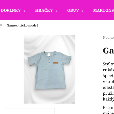
DOPLNKY
HRAČKY
OBUV
MARTONS 
Gamex tričko modré
Čo potrebujete nájsť?
Priem
Neoho
hodno
produ
Ga
HĽADAŤ
je
0,0
z
Štýlo
5
Odporúčame
rukáv
hviezd
špeci
vrubk
elast
pružn
každý
Pre m
máme 