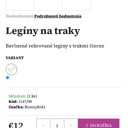
á
j
Priemerné
Neohodnotené
Podrobnosti hodnotenia
s
hodnotenie
produktu
Legíny na traky
ť
je
?
0,0
z
Bavlnené rebrované legíny s trakmi čierne
5
hviezdičiek.
VARIANT
HĽADAŤ
O
Skladom
(1 ks)
d
Kód:
1147/98
p
Značka:
Bunnykids
o
r
ú
€12
DO KOŠÍKA