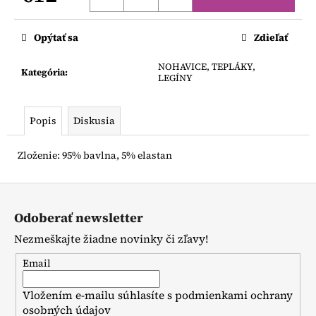
č
Jednotková
a
cena:
m
Opýtať sa
Zdieľať
e
NOHAVICE, TEPLÁKY,
Kategória
:
LEGÍNY
PODKOLIENKY
BIELE
S
Popis
Diskusia
MAŠLOU
€4,50
Zloženie: 95% bavlna, 5% elastan
Z
á
Odoberať newsletter
p
Nezmeškajte žiadne novinky či zľavy!
ä
t
Email
i
Vložením e-mailu súhlasíte s
podmienkami ochrany
e
osobných údajov