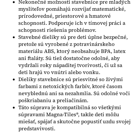
Nekonečné možnosti stavebnice pre mladých
mysliteľov pomáhajú rozvíjať matematické,
prírodovedné, priestorové a hmatové
schopnosti. Podporuje ich v tímovej práci a
schopnosti riešenia problémov.
Stavebné dieliky sú pre deti úplne bezpečné,
pretože sú vyrobené z potravinárskeho
materiálu ABS, ktorý neobsahuje BPA, latex
ani ftaláty. Sú tiež dostatočne odolné, aby
vydržali roky nápaditej tvorivosti, či už sa
deti hrajú vo vnútri alebo vonku.
Dieliky stavebnice sú priesvitné so živými
farbami z netoxických farbív, ktoré časom
nevyblednú ani sa nezahmlia. Sú odolné voči
poškriabaniu a preliačinám.
Táto súprava je kompatibilná so všetkými
súpravami Magna-Tiles®, takže deti môžu
miešať, spájať a skutočne popustiť uzdu svojej
predstavivosti.