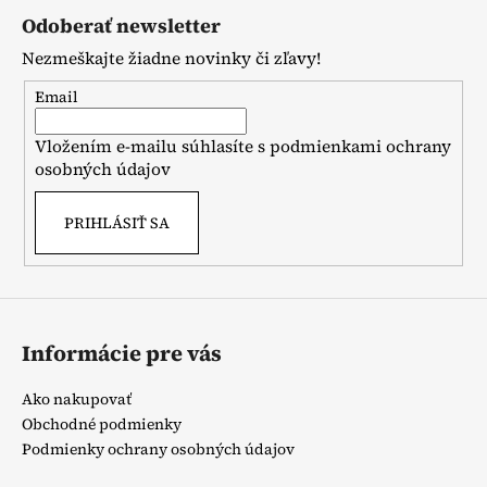
á
Odoberať newsletter
p
Nezmeškajte žiadne novinky či zľavy!
ä
t
Email
i
Vložením e-mailu súhlasíte s
podmienkami ochrany
e
osobných údajov
PRIHLÁSIŤ SA
Informácie pre vás
Ako nakupovať
Obchodné podmienky
Podmienky ochrany osobných údajov