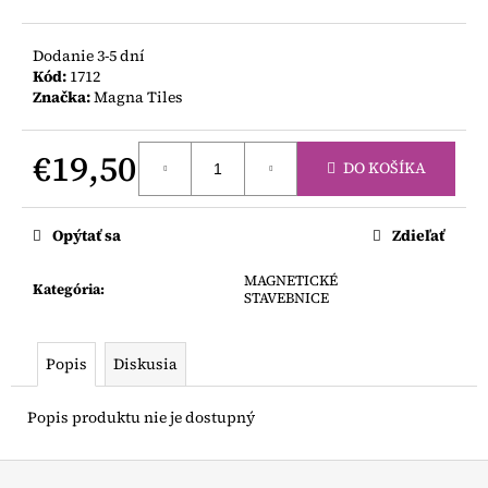
Dodanie 3-5 dní
Kód:
1712
Značka:
Magna Tiles
€19,50
DO KOŠÍKA
Jednotková
cena:
Opýtať sa
Zdieľať
MAGNETICKÉ
Kategória
:
STAVEBNICE
Popis
Diskusia
Popis produktu nie je dostupný
Z