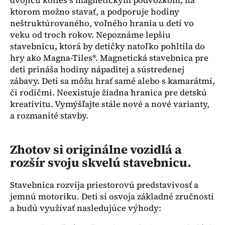
dvojicu kolies s magnetickým podvozkom, na
č
a
ktorom možno stavať, a podporuje hodiny
m
neštruktúrovaného, ​​voľného hrania u detí vo
e
veku od troch rokov. Nepoznáme lepšiu
stavebnicu, ktorá by detičky natoľko pohltila do
hry ako Magna-Tiles®. Magnetická stavebnica pre
FUN
deti prináša hodiny nápaditej a sústredenej
STYLE
zábavy. Deti sa môžu hrať samé alebo s kamarátmi,
SÚPRAVA
či rodičmi. Neexistuje žiadna hranica pre detskú
€29
kreativitu. Vymýšľajte stále nové a nové varianty,
a rozmanité stavby.
Zhotov si originálne vozidlá a
rozšír svoju skvelú stavebnicu.
Stavebnica rozvíja priestorovú predstavivosť a
jemnú motoriku. Deti si osvoja základné zručnosti
a budú využívať nasledujúce výhody: