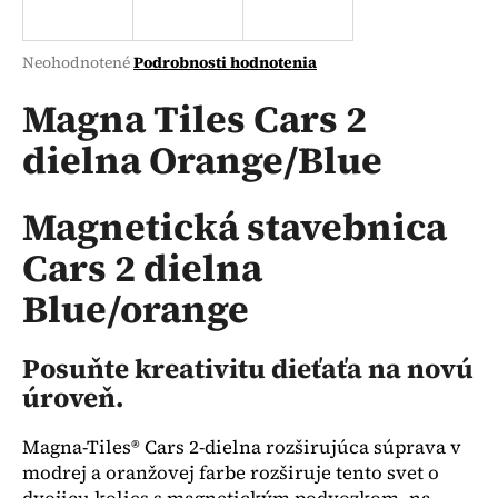
á
j
Priemerné
Neohodnotené
Podrobnosti hodnotenia
s
hodnotenie
produktu
Magna Tiles Cars 2
ť
je
?
dielna Orange/Blue
0,0
z
5
hviezdičiek.
Magnetická stavebnica
Cars 2 dielna
HĽADAŤ
Blue/orange
O
Posuňte kreativitu dieťaťa na novú
d
úroveň.
p
o
Magna-Tiles® Cars 2-dielna rozširujúca súprava v
r
modrej a oranžovej farbe rozširuje tento svet o
ú