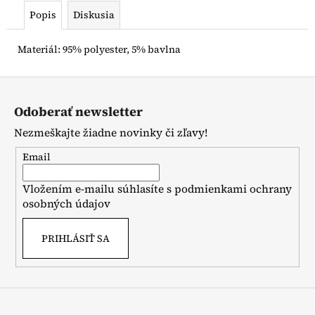
Popis
Diskusia
Materiál: 95% polyester, 5% bavlna
Z
á
Odoberať newsletter
p
Nezmeškajte žiadne novinky či zľavy!
ä
t
Email
i
Vložením e-mailu súhlasíte s
podmienkami ochrany
e
osobných údajov
PRIHLÁSIŤ SA