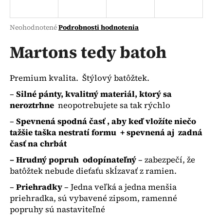
á
j
Priemerné
Neohodnotené
Podrobnosti hodnotenia
s
hodnotenie
produktu
Martons tedy batoh
ť
je
?
0,0
z
Premium kvalita. Štýlový batôžtek.
5
hviezdičiek.
–
Silné pánty, kvalitný materiál, ktorý sa
neroztrhne
neopotrebujete sa tak rýchlo
HĽADAŤ
–
Spevnená spodná časť , aby keď vložíte niečo
tažšie taška nestratí formu + spevnená aj zadná
časť na chrbát
O
– Hrudný popruh odopínateľný
– zabezpečí, že
d
batôžtek nebude dieťaťu skĺzavať z ramien.
p
o
–
Priehradky
– Jedna veľká a jedna menšia
r
priehradka, sú vybavené zipsom, ramenné
ú
popruhy sú nastaviteľné