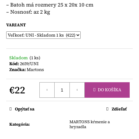
č
– Batoh má rozmery 25 x 20x 10 cm
a
– Nosnosť: az 2 kg
m
e
VARIANT
DJECO
TETOVAČKY
€4,70
Skladom
(1 ks)
Kód:
2659/UNI
Značka:
Martons
€22
DO KOŠÍKA
Jednotková
cena:
Opýtať sa
Zdieľať
MARTONS kŕmenie a
Kategória
:
hryzadla