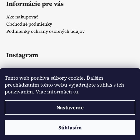
Informácie pre vás
Ako nakupovať
Obchodné podmienky
Podmienky ochrany osobných údajov
Instagram
Tento web používa súbory cookie. Ďalším
prechádzaním tohto webu vyjadrujete súhlas s ich
používaním. Viac informácií
tu
.
Sledovať na Instagrame
Nastavenie
Vytvoril Shoptet
Copyright 2026
Zlatíčka detský obchodík
. Všetky práva
Doprava ZADARMO pri spôsobe doručenia Packetou od sumy
Súhlasím
vyhradené.
20€