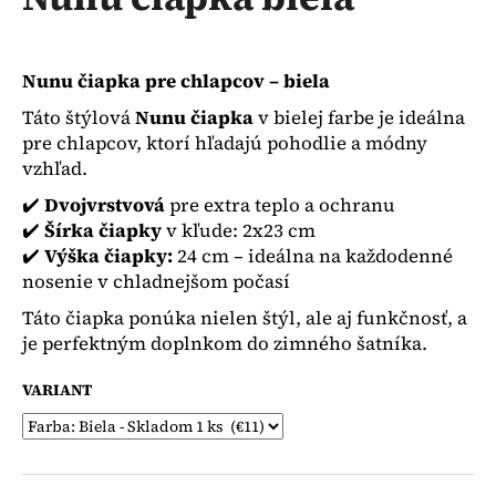
je
á
0,0
z
j
5
s
Nunu čiapka pre chlapcov – biela
hviezdičiek.
ť
Táto štýlová
Nunu čiapka
v bielej farbe je ideálna
?
pre chlapcov, ktorí hľadajú pohodlie a módny
vzhľad.
✔️
Dvojvrstvová
pre extra teplo a ochranu
✔️
Šírka čiapky
v kľude: 2x23 cm
✔️
Výška čiapky:
24 cm – ideálna na každodenné
HĽADAŤ
nosenie v chladnejšom počasí
Táto čiapka ponúka nielen štýl, ale aj funkčnosť, a
je perfektným doplnkom do zimného šatníka.
O
d
VARIANT
p
o
r
ú