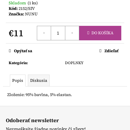
č
Skladom
(1 ks)
a
Kód:
2152/SIV
m
Značka:
NUNU
e
€11
DO KOŠÍKA
MAGNA
Jednotková
TILES
cena:
100
Opýtať sa
Zdieľať
DIELOV
€147,50
Kategória
:
DOPLNKY
Popis
Diskusia
Zloženie: 95% bavlna, 5% elastan.
Z
á
Odoberať newsletter
p
Nezmeškajte žiadne novinky či zľavy!