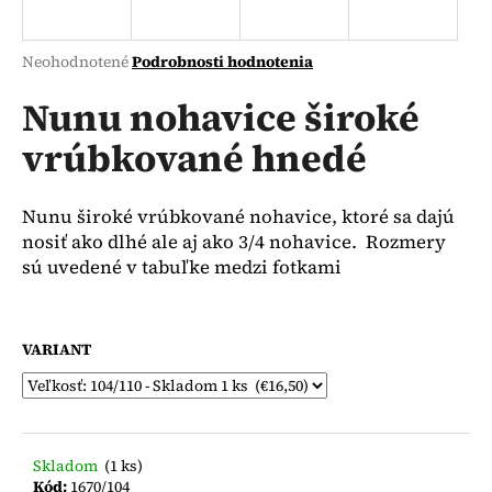
á
j
Priemerné
Neohodnotené
Podrobnosti hodnotenia
s
hodnotenie
produktu
Nunu nohavice široké
ť
je
?
vrúbkované hnedé
0,0
z
5
hviezdičiek.
Nunu široké vrúbkované nohavice, ktoré sa dajú
nosiť ako dlhé ale aj ako 3/4 nohavice. Rozmery
HĽADAŤ
sú uvedené v tabuľke medzi fotkami
O
VARIANT
d
p
o
r
Skladom
(1 ks)
ú
Kód:
1670/104