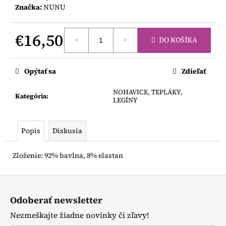
č
Značka:
NUNU
a
m
e
€16,50
DO KOŠÍKA
Jednotková
cena:
LEGÍNY
Opýtať sa
Zdieľať
NA
TRAKY
NOHAVICE, TEPLÁKY,
€12
Kategória
:
LEGÍNY
Popis
Diskusia
Zloženie: 92% bavlna, 8% elastan
Z
á
Odoberať newsletter
p
Nezmeškajte žiadne novinky či zľavy!
ä