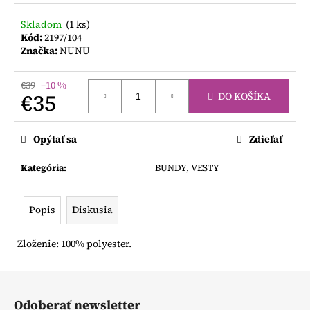
č
a
Skladom
(1 ks)
m
Kód:
2197/104
e
Značka:
NUNU
€39
–10 %
FUN
€35
DO KOŠÍKA
STYLE
SÚPRAVA
Jednotková
€29
cena:
Opýtať sa
Zdieľať
Kategória
:
BUNDY, VESTY
Popis
Diskusia
Zloženie: 100% polyester.
Z
á
Odoberať newsletter