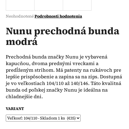
á
j
Priemerné
Neohodnotené
Podrobnosti hodnotenia
s
hodnotenie
produktu
Nunu prechodná bunda
ť
je
?
modrá
0,0
z
5
hviezdičiek.
Prechodná bunda značky Nunu je vybavená
kapucňou, dvoma prednými vreckami a
HĽADAŤ
predĺženým strihom. Má patenty na rukávoch pre
lepšie prispôsobenie a zapína sa na zips. Dostupná
je vo veľkostiach 104/110 až 140/146. Táto kvalitná
bunda od poľskej značky Nunu je ideálna na
O
chladnejšie dni.
d
p
VARIANT
o
r
ú