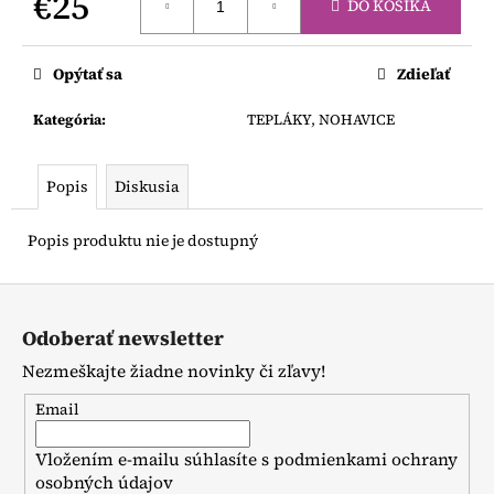
€25
č
DO KOŠÍKA
a
Jednotková
m
cena:
e
Opýtať sa
Zdieľať
Kategória
:
TEPLÁKY, NOHAVICE
DJECO
PENOVÁ
MOZAIKA
Popis
Diskusia
€9,80
Popis produktu nie je dostupný
Z
á
Odoberať newsletter
p
Nezmeškajte žiadne novinky či zľavy!
ä
t
Email
i
Vložením e-mailu súhlasíte s
podmienkami ochrany
e
osobných údajov