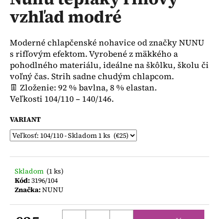
je
á
vzhľad modré
0,0
z
j
5
s
hviezdičiek.
Moderné chlapčenské nohavice od značky NUNU
ť
s rifľovým efektom. Vyrobené z mäkkého a
?
pohodlného materiálu, ideálne na škôlku, školu či
voľný čas. Strih sadne chudým chlapcom.
👖 Zloženie: 92 % bavlna, 8 % elastan.
Veľkosti 104/110 – 140/146.
HĽADAŤ
VARIANT
O
d
Skladom
(1 ks)
p
Kód:
3196/104
o
Značka:
NUNU
r
ú