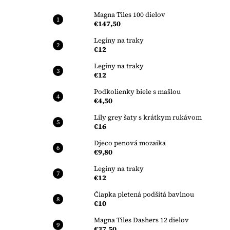
Magna Tiles 100 dielov
€147,50
Legíny na traky
€12
Legíny na traky
€12
Podkolienky biele s mašlou
€4,50
Lily grey šaty s krátkym rukávom
€16
Djeco penová mozaika
€9,80
Legíny na traky
€12
Čiapka pletená podšitá bavlnou
€10
Magna Tiles Dashers 12 dielov
€37,50