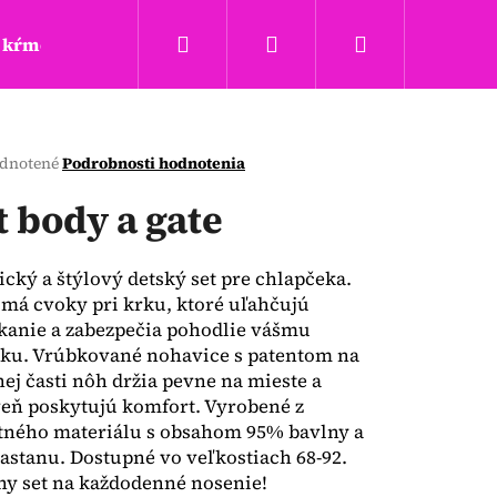
Hľadať
Prihlásenie
Nákupný
kŕmenie a hryzadla
Täta rings
Obchodné podm
košík
erné
dnotené
Podrobnosti hodnotenia
tenie
ktu
t body a gate
ický a štýlový detský set pre chlapčeka.
má cvoky pri krku, ktoré uľahčujú
ičiek.
kanie a zabezpečia pohodlie vášmu
ku. Vrúbkované nohavice s patentom na
ej časti nôh držia pevne na mieste a
eň poskytujú komfort. Vyrobené z
Nasledujúce
tného materiálu s obsahom 95% bavlny a
astanu. Dostupné vo veľkostiach 68-92.
ny set na každodenné nosenie!