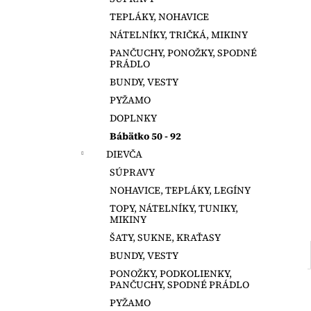
MAGNA TILES 100 DIELOV
TEPLÁKY, NOHAVICE
€147,50
NÁTELNÍKY, TRIČKÁ, MIKINY
PANČUCHY, PONOŽKY, SPODNÉ
PRÁDLO
BUNDY, VESTY
PYŽAMO
DOPLNKY
Bábätko 50 - 92
DIEVČA
SÚPRAVY
NOHAVICE, TEPLÁKY, LEGÍNY
TOPY, NÁTELNÍKY, TUNIKY,
MIKINY
ŠATY, SUKNE, KRAŤASY
BUNDY, VESTY
PONOŽKY, PODKOLIENKY,
PANČUCHY, SPODNÉ PRÁDLO
PYŽAMO