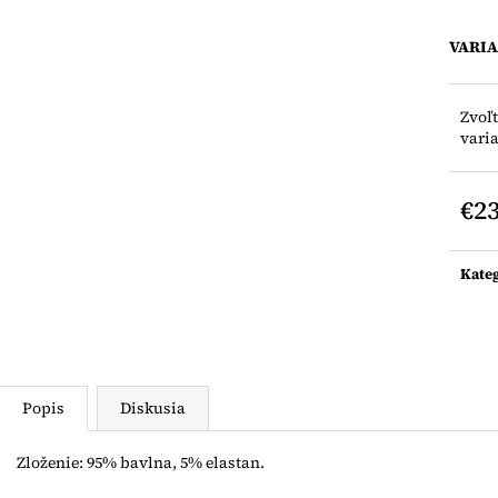
LEGÍNY NA TRAKY
LEGÍNY NA TR
€12
€12
VARI
Zvoľ
vari
€2
Jedn
cena:
Kate
Popis
Diskusia
Zloženie: 95% bavlna, 5% elastan.