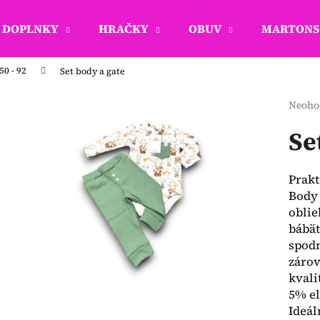
DOPLNKY
HRAČKY
OBUV
MARTONS 
50 - 92
Set body a gate
Čo potrebujete nájsť?
Priem
Neoho
hodno
produ
Se
HĽADAŤ
je
0,0
z
Prakt
5
Odporúčame
Body 
hviezd
oblie
bábät
spodn
zárov
kvali
5% el
Ideál