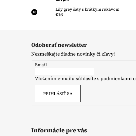
Lily grey šaty s krátkym rukávom
€16
Z
á
Odoberať newsletter
p
Nezmeškajte žiadne novinky či zľavy!
ä
t
Email
i
Vložením e-mailu súhlasíte s
podmienkami o
e
PRIHLÁSIŤ SA
Informácie pre vás