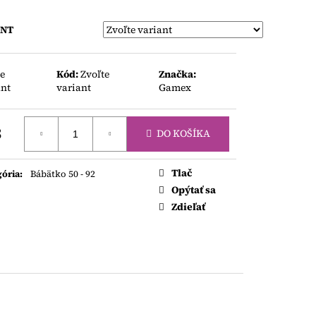
AKY
ANT
te
Kód:
Zvoľte
Značka:
ant
variant
Gamex
3
DO KOŠÍKA
otková
Tlač
gória
:
Bábätko 50 - 92
Opýtať sa
Zdieľať