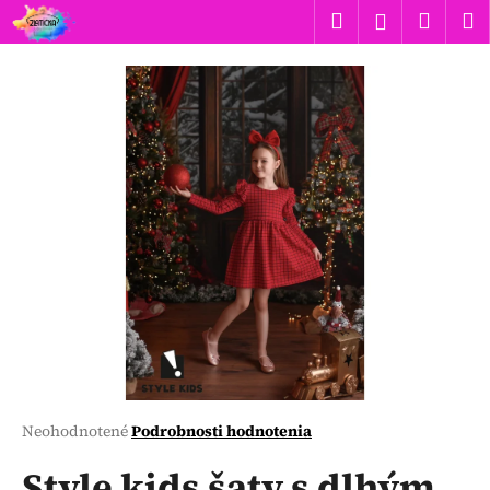
K
Prejsť
Hľadať
Náku
M
Prihlásen
na
o
obsah
Späť
Späť
košík
š
í
Č
k
o
p
o
t
r
e
b
u
j
e
t
Priemerné
Neohodnotené
Podrobnosti hodnotenia
hodnotenie
e
produktu
Style kids šaty s dlhým
n