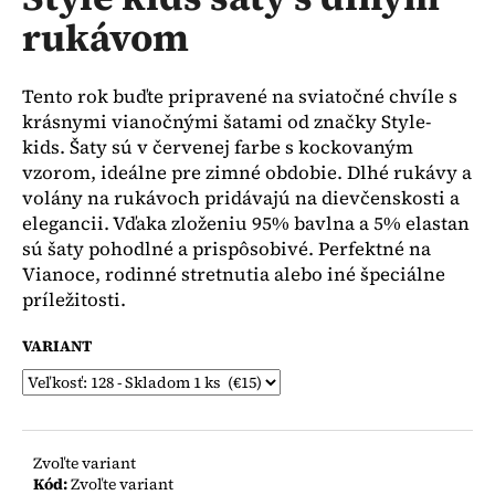
je
á
rukávom
0,0
z
j
5
s
hviezdičiek.
Tento rok buďte pripravené na sviatočné chvíle s
ť
krásnymi vianočnými šatami od značky Style-
?
kids. Šaty sú v červenej farbe s kockovaným
vzorom, ideálne pre zimné obdobie. Dlhé rukávy a
volány na rukávoch pridávajú na dievčenskosti a
elegancii. Vďaka zloženiu 95% bavlna a 5% elastan
sú šaty pohodlné a prispôsobivé. Perfektné na
HĽADAŤ
Vianoce, rodinné stretnutia alebo iné špeciálne
príležitosti.
VARIANT
O
d
p
o
r
Zvoľte variant
ú
Kód:
Zvoľte variant