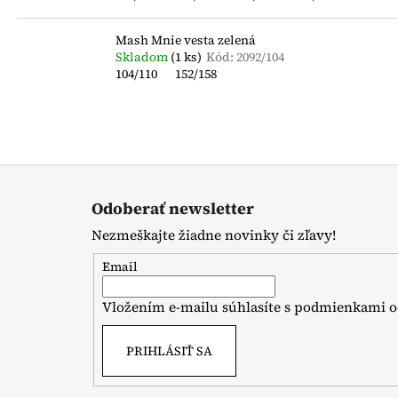
Mash Mnie vesta zelená
Skladom
(1 ks)
Kód:
2092/104
104/110
152/158
Z
á
Odoberať newsletter
p
Nezmeškajte žiadne novinky či zľavy!
ä
t
Email
i
Vložením e-mailu súhlasíte s
podmienkami o
e
PRIHLÁSIŤ SA