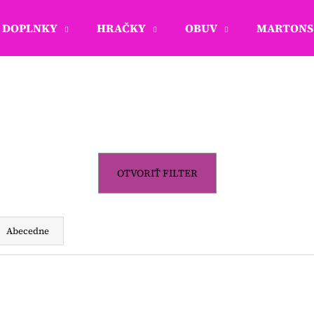
DOPLNKY
HRAČKY
OBUV
MARTONS 
Čo potrebujete nájsť?
HĽADAŤ
OTVORIŤ FILTER
Odporúčame
Abecedne