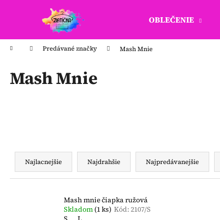
K
Prejsť
na
o
OBLEČENIE
obsah
Späť
Späť
š
do
do
í
Domov
Predávané značky
Mash Mnie
k
obchodu
obchodu
Mash Mnie
R
a
Najlacnejšie
Najdrahšie
Najpredávanejšie
d
e
V
n
Mash mnie čiapka ružová
ý
Skladom
(1 ks)
Kód:
2107/S
i
p
S
L