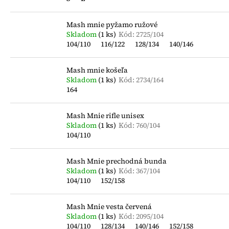
MAGNA TILES 100 DIELOV
e
i
€147,50
p
s
Mash mnie pyžamo ružové
r
Skladom
(1 ks)
Kód:
2725/104
p
o
104/110
116/122
128/134
140/146
r
d
o
Mash mnie košeľa
u
d
Skladom
(1 ks)
Kód:
2734/164
k
u
164
t
k
o
t
Mash Mnie rifle unisex
v
Skladom
(1 ks)
Kód:
760/104
o
104/110
v
Mash Mnie prechodná bunda
Skladom
(1 ks)
Kód:
367/104
104/110
152/158
Mash Mnie vesta červená
Skladom
(1 ks)
Kód:
2095/104
104/110
128/134
140/146
152/158