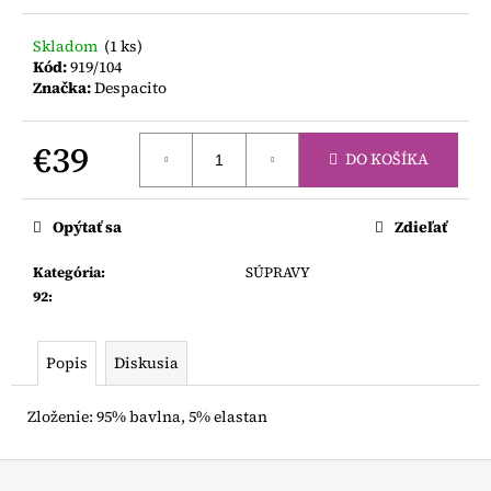
č
a
Skladom
(1 ks)
m
Kód:
919/104
e
Značka:
Despacito
DJECO
€39
PENOVÁ
DO KOŠÍKA
MOZAIKA
Jednotková
€9,80
cena:
Opýtať sa
Zdieľať
Kategória
:
SÚPRAVY
92
:
Popis
Diskusia
Zloženie: 95% bavlna, 5% elastan
Z