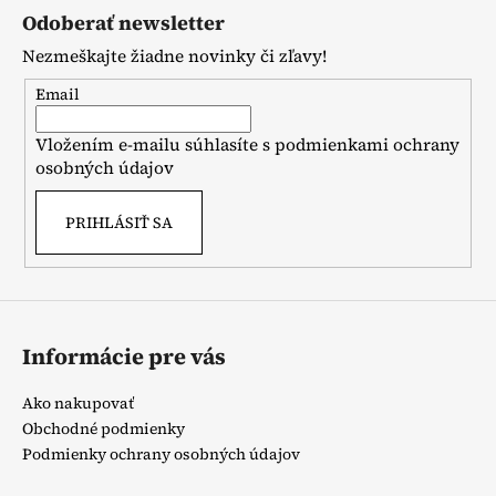
á
Odoberať newsletter
p
Nezmeškajte žiadne novinky či zľavy!
ä
t
Email
i
Vložením e-mailu súhlasíte s
podmienkami ochrany
e
osobných údajov
PRIHLÁSIŤ SA
Informácie pre vás
Ako nakupovať
Obchodné podmienky
Podmienky ochrany osobných údajov