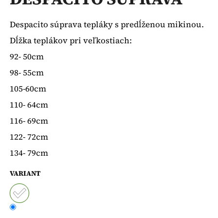
je
á
0,0
z
j
Despacito súprava tepláky s predĺženou mikinou.
5
s
hviezdičiek.
Dĺžka teplákov pri veľkostiach:
ť
92- 50cm
?
98- 55cm
105-60cm
110- 64cm
HĽADAŤ
116- 69cm
122- 72cm
134- 79cm
O
d
VARIANT
p
o
r
ú