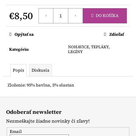
č
a
€8,50
m
DO KOŠÍKA
e
Jednotková
cena:
Opýtať sa
Zdieľať
PODKOLIENKY
BIELE
NOHAVICE, TEPLÁKY,
S
Kategória
:
LEGÍNY
MAŠLOU
€4,50
Popis
Diskusia
Zloženie: 95% bavlna, 5% elastan
Z
á
Odoberať newsletter
p
Nezmeškajte žiadne novinky či zľavy!
ä
t
Email