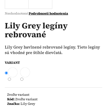
á
j
Priemerné
Neohodnotené
Podrobnosti hodnotenia
s
hodnotenie
produktu
Lily Grey legíny
ť
je
?
rebrované
0,0
z
5
hviezdičiek.
Lily Grey bavlnené rebrované legíny. Tieto legíny
sú vhodné pre štíhle dievčatá.
HĽADAŤ
VARIANT
O
d
p
o
Zvoľte variant
r
Kód:
Zvoľte variant
ú
Značka:
Lily Grey