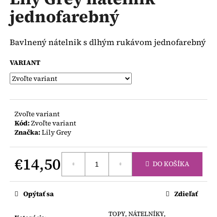
je
á
jednofarebný
0,0
z
j
5
s
hviezdičiek.
Bavlnený nátelnik s dlhým rukávom jednofarebný
ť
?
VARIANT
HĽADAŤ
Zvoľte variant
Kód:
Zvoľte variant
Značka:
Lily Grey
O
€14,50
d
DO KOŠÍKA
p
Jednotková
o
cena:
Opýtať sa
Zdieľať
r
ú
TOPY, NÁTELNÍKY,