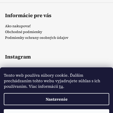
Informácie pre vás
Ako nakupovať
Obchodné podmienky
Podmienky ochrany osobných údajov
Instagram
Tento web používa súbory cookie. Ďalším
prechádzaním tohto webu vyjadrujete súhlas s ich
používaním. Viac informácií
tu
.
Sledovať na Instagrame
Nastavenie
Vytvoril Shoptet
Copyright 2026
Zlatíčka detský obchodík
. Všetky práva