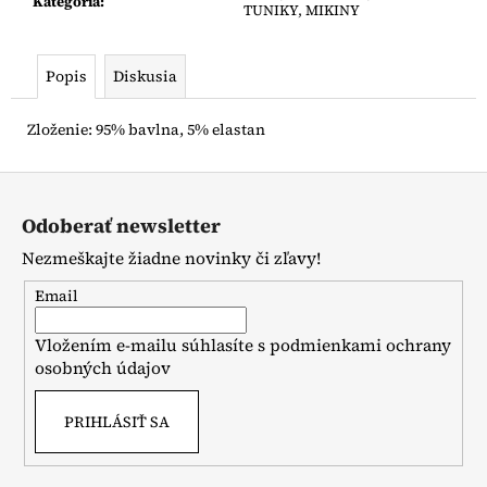
č
Kategória
:
TUNIKY, MIKINY
a
m
e
Popis
Diskusia
Zloženie: 95% bavlna, 5% elastan
NUNU
TIELKO
ČIERNE
Z
€13,90
á
Odoberať newsletter
p
Nezmeškajte žiadne novinky či zľavy!
ä
t
Email
i
Vložením e-mailu súhlasíte s
podmienkami ochrany
e
osobných údajov
PRIHLÁSIŤ SA