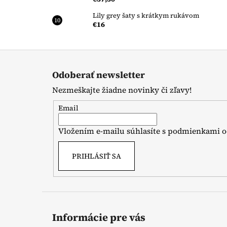
Lily grey šaty s krátkym rukávom
€16
Z
á
Odoberať newsletter
p
Nezmeškajte žiadne novinky či zľavy!
ä
t
Email
i
Vložením e-mailu súhlasíte s
podmienkami o
e
PRIHLÁSIŤ SA
Informácie pre vás