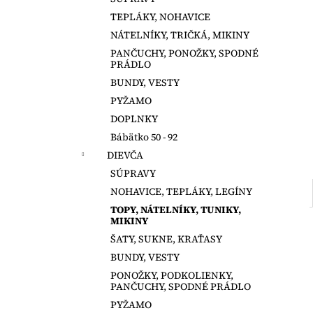
MAGNA TILES 100 DIELOV
TEPLÁKY, NOHAVICE
€147,50
NÁTELNÍKY, TRIČKÁ, MIKINY
PANČUCHY, PONOŽKY, SPODNÉ
PRÁDLO
BUNDY, VESTY
PYŽAMO
DOPLNKY
Bábätko 50 - 92
DIEVČA
SÚPRAVY
NOHAVICE, TEPLÁKY, LEGÍNY
TOPY, NÁTELNÍKY, TUNIKY,
MIKINY
ŠATY, SUKNE, KRAŤASY
BUNDY, VESTY
PONOŽKY, PODKOLIENKY,
PANČUCHY, SPODNÉ PRÁDLO
PYŽAMO