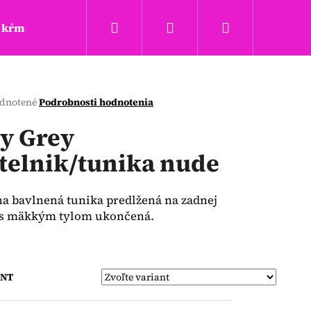
Hľadať
Prihlásenie
Nákupný
kŕmenie a hryzadla
Täta rings
Obchodné podm
košík
erné
dnotené
Podrobnosti hodnotenia
tenie
ktu
ly Grey
telnik/tunika nude
ičiek.
a bavlnená tunika predlžená na zadnej
i s mäkkým tylom ukončená.
Nasledujúce
ANT