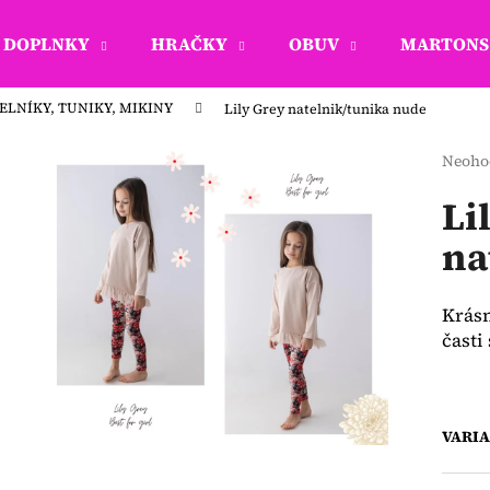
DOPLNKY
HRAČKY
OBUV
MARTONS 
ELNÍKY, TUNIKY, MIKINY
Lily Grey natelnik/tunika nude
Čo potrebujete nájsť?
Priem
Neoho
hodno
produ
Li
HĽADAŤ
je
na
0,0
z
5
Odporúčame
hviezd
Krásn
čast
VARI