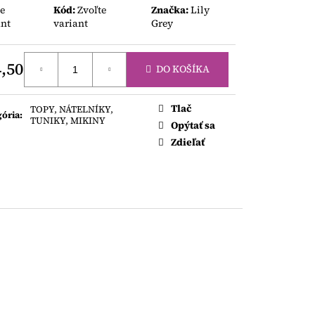
AKY
te
Kód:
Zvoľte
Značka:
Lily
ant
variant
Grey
,50
DO KOŠÍKA
otková
Tlač
TOPY, NÁTELNÍKY,
gória
:
TUNIKY, MIKINY
Opýtať sa
Zdieľať