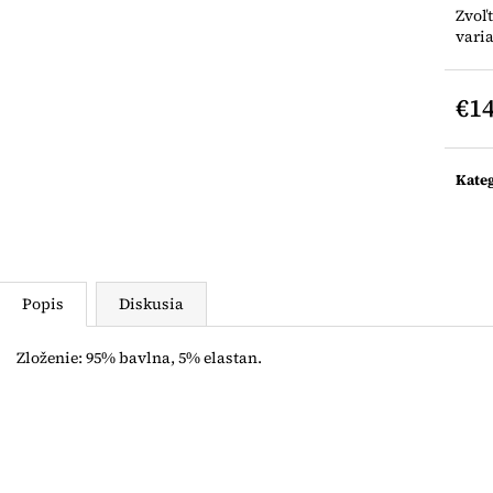
LEGÍNY NA TRAKY
LEGÍNY NA TR
Zvoľ
€12
€12
vari
€14
Jedn
cena:
Kate
Popis
Diskusia
Zloženie: 95% bavlna, 5% elastan.