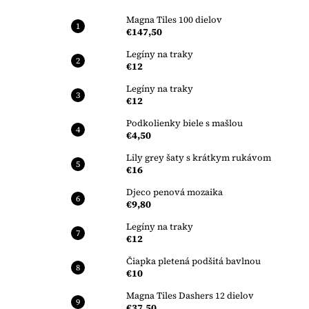
Magna Tiles 100 dielov
€147,50
Legíny na traky
€12
Legíny na traky
€12
Podkolienky biele s mašlou
€4,50
Lily grey šaty s krátkym rukávom
€16
Djeco penová mozaika
€9,80
Legíny na traky
€12
Čiapka pletená podšitá bavlnou
€10
Magna Tiles Dashers 12 dielov
€37,50