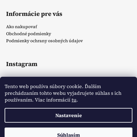
Informácie pre vás
Ako nakupovať
Obchodné podmienky
Podmienky ochrany osobných údajov
Instagram
Tento web používa súbory cookie. Ďalším
prechádzaním tohto webu vyjadrujete súhlas s ich
používaním. Viac informácií
tu
.
Sledovať na Instagrame
Nastavenie
Vytvoril Shoptet
Copyright 2026
Zlatíčka detský obchodík
. Všetky práva
Doprava ZADARMO pri spôsobe doručenia Packetou od sumy
Súhlasím
vyhradené.