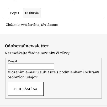
č
a
m
Popis
Diskusia
e
Zloženie: 95% bavlna, 5% elastan
LILY
GREY
Z
ŠATY
á
S
Odoberať newsletter
KRÁTKYM
p
RUKÁVOM
Nezmeškajte žiadne novinky či zľavy!
ä
€16
t
Pôvodne:
Email
€22
i
Vložením e-mailu súhlasíte s
podmienkami ochrany
e
osobných údajov
PRIHLÁSIŤ SA