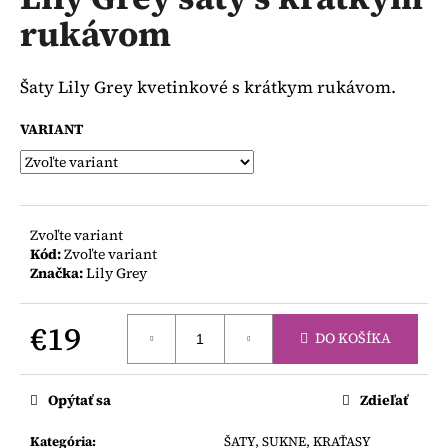
je
á
rukávom
0,0
z
j
5
s
hviezdičiek.
Šaty Lily Grey kvetinkové s krátkym rukávom.
ť
?
VARIANT
HĽADAŤ
Zvoľte variant
Kód:
Zvoľte variant
Značka:
Lily Grey
O
€19
d
DO KOŠÍKA
p
Jednotková
o
cena:
Opýtať sa
Zdieľať
r
ú
Kategória
:
ŠATY, SUKNE, KRAŤASY