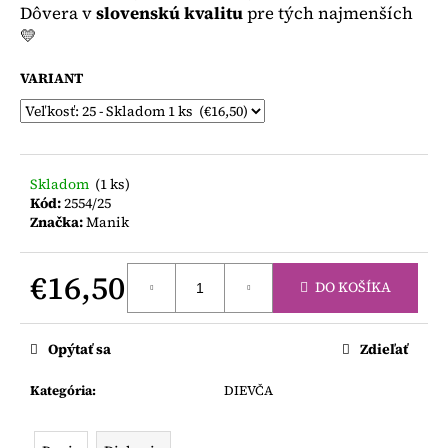
č
Dôvera v
slovenskú kvalitu
pre tých najmenších
a
💛
m
e
VARIANT
LEGÍNY
NA
TRAKY
Skladom
(1 ks)
€12
Kód:
2554/25
Značka:
Manik
€16,50
DO KOŠÍKA
Jednotková
cena:
Opýtať sa
Zdieľať
Kategória
:
DIEVČA