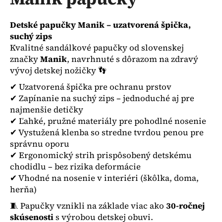
je
á
0,0
z
j
Detské papučky Manik – uzatvorená špička,
5
s
suchý zips
hviezdičiek.
Kvalitné sandálkové papučky od slovenskej
ť
značky
Manik
, navrhnuté s dôrazom na zdravý
?
vývoj detskej nožičky 👣
✔ Uzatvorená špička pre ochranu prstov
✔ Zapínanie na suchý zips – jednoduché aj pre
najmenšie detičky
HĽADAŤ
✔ Ľahké, pružné materiály pre pohodlné nosenie
✔ Vystužená klenba so stredne tvrdou penou pre
správnu oporu
✔ Ergonomický strih prispôsobený detskému
O
chodidlu – bez rizika deformácie
d
✔ Vhodné na nosenie v interiéri (škôlka, doma,
p
herňa)
o
r
🧵 Papučky vznikli na základe viac ako
30-ročnej
ú
skúsenosti
s výrobou detskej obuvi.