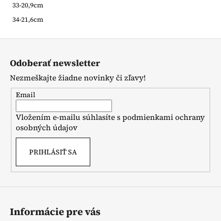
33-20,9cm
34-21,6cm
Z
á
Odoberať newsletter
p
Nezmeškajte žiadne novinky či zľavy!
ä
t
Email
i
Vložením e-mailu súhlasíte s
podmienkami ochrany
e
osobných údajov
PRIHLÁSIŤ SA
Informácie pre vás