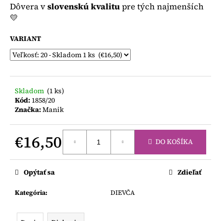
č
Dôvera v
slovenskú kvalitu
pre tých najmenších
a
💛
m
e
VARIANT
MAGNA
TILES
DASHERS
12
Skladom
(1 ks)
DIELOV
Kód:
1858/20
€37,50
Značka:
Manik
€16,50
DO KOŠÍKA
Jednotková
cena:
Opýtať sa
Zdieľať
Kategória
:
DIEVČA