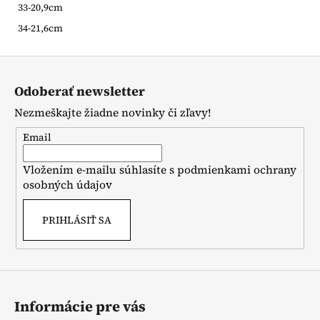
33-20,9cm
34-21,6cm
Z
á
Odoberať newsletter
p
Nezmeškajte žiadne novinky či zľavy!
ä
t
Email
i
Vložením e-mailu súhlasíte s
podmienkami ochrany
e
osobných údajov
PRIHLÁSIŤ SA
Informácie pre vás