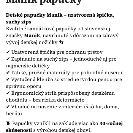
je
á
0,0
z
j
Detské papučky Manik – uzatvorená špička,
5
s
suchý zips
hviezdičiek.
Kvalitné sandálkové papučky od slovenskej
ť
značky
Manik
, navrhnuté s dôrazom na zdravý
?
vývoj detskej nožičky 👣
✔ Uzatvorená špička pre ochranu prstov
✔ Zapínanie na suchý zips – jednoduché aj pre
najmenšie detičky
HĽADAŤ
✔ Ľahké, pružné materiály pre pohodlné nosenie
✔ Vystužená klenba so stredne tvrdou penou pre
správnu oporu
✔ Ergonomický strih prispôsobený detskému
O
chodidlu – bez rizika deformácie
d
✔ Vhodné na nosenie v interiéri (škôlka, doma,
p
herňa)
o
r
🧵 Papučky vznikli na základe viac ako
30-ročnej
ú
skúsenosti
s výrobou detskej obuvi.