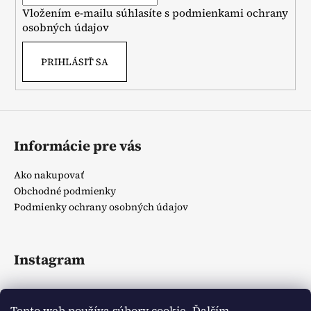
i
Vložením e-mailu súhlasíte s
podmienkami ochrany
e
osobných údajov
PRIHLÁSIŤ SA
Informácie pre vás
Ako nakupovať
Obchodné podmienky
Podmienky ochrany osobných údajov
Instagram
Tento web používa súbory cookie. Ďalším