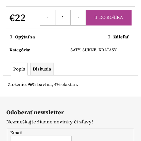
č
a
m
€22
DO KOŠÍKA
e
Jednotková
cena:
Opýtať sa
Zdieľať
MAGNA
TILES
Kategória
:
ŠATY, SUKNE, KRAŤASY
DASHERS
12
DIELOV
Popis
Diskusia
€37,50
Zloženie: 96% bavlna, 4% elastan.
Z
á
Odoberať newsletter
p
Nezmeškajte žiadne novinky či zľavy!
ä
t
Email