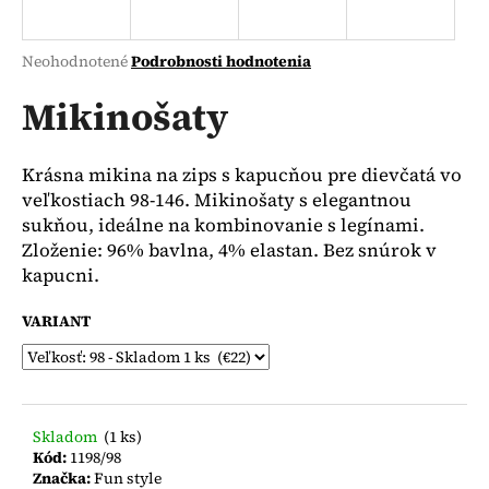
á
j
Priemerné
Neohodnotené
Podrobnosti hodnotenia
s
hodnotenie
produktu
Mikinošaty
ť
je
?
0,0
z
Krásna mikina na zips s kapucňou pre dievčatá vo
5
veľkostiach 98-146. Mikinošaty s elegantnou
hviezdičiek.
sukňou, ideálne na kombinovanie s legínami.
Zloženie: 96% bavlna, 4% elastan. Bez snúrok v
HĽADAŤ
kapucni.
VARIANT
O
d
p
o
Skladom
(1 ks)
r
Kód:
1198/98
ú
Značka:
Fun style