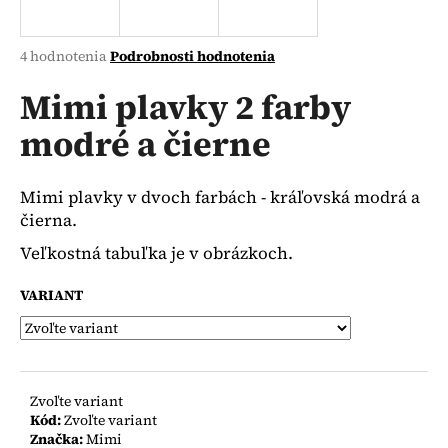
á
j
Priemerné
4 hodnotenia
Podrobnosti hodnotenia
s
hodnotenie
produktu
Mimi plavky 2 farby
ť
je
?
modré a čierne
4,5
z
5
hviezdičiek.
Mimi plavky v dvoch farbách - kráľovská modrá a
čierna.
HĽADAŤ
Veľkostná tabuľka je v obrázkoch.
VARIANT
O
d
p
o
Zvoľte variant
r
Kód:
Zvoľte variant
ú
Značka:
Mimi