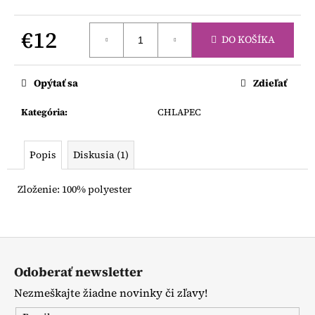
č
a
m
€12
DO KOŠÍKA
e
Jednotková
cena:
Opýtať sa
Zdieľať
LEGÍNY
NA
TRAKY
Kategória
:
CHLAPEC
€12
Popis
Diskusia (1)
Zloženie: 100% polyester
Z
á
Odoberať newsletter
p
Nezmeškajte žiadne novinky či zľavy!
ä