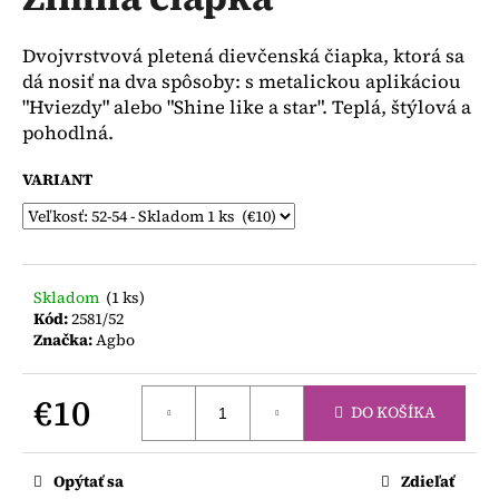
je
á
0,0
z
j
Dvojvrstvová pletená dievčenská čiapka, ktorá sa
5
s
dá nosiť na dva spôsoby: s metalickou aplikáciou
hviezdičiek.
"Hviezdy" alebo "Shine like a star". Teplá, štýlová a
ť
pohodlná.
?
VARIANT
HĽADAŤ
Skladom
(1 ks)
Kód:
2581/52
Značka:
Agbo
O
d
€10
p
DO KOŠÍKA
o
Jednotková
r
cena:
ú
Opýtať sa
Zdieľať