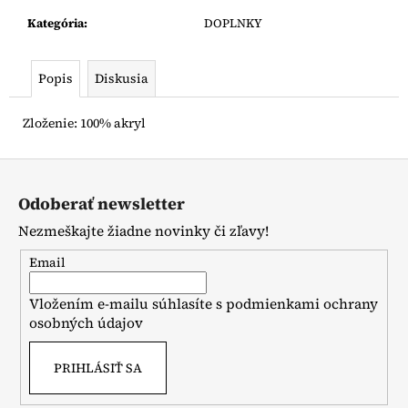
č
a
Kategória
:
DOPLNKY
m
e
Popis
Diskusia
LEGÍNY
Zloženie: 100% akryl
NA
TRAKY
Z
€12
á
Odoberať newsletter
p
Nezmeškajte žiadne novinky či zľavy!
ä
t
Email
i
Vložením e-mailu súhlasíte s
podmienkami ochrany
e
osobných údajov
PRIHLÁSIŤ SA