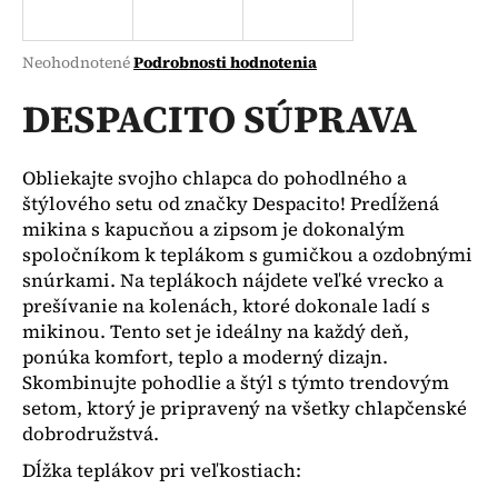
á
j
Priemerné
Neohodnotené
Podrobnosti hodnotenia
s
hodnotenie
produktu
DESPACITO SÚPRAVA
ť
je
?
0,0
z
Obliekajte svojho chlapca do pohodlného a
5
štýlového setu od značky Despacito! Predĺžená
hviezdičiek.
mikina s kapucňou a zipsom je dokonalým
spoločníkom k teplákom s gumičkou a ozdobnými
HĽADAŤ
snúrkami. Na teplákoch nájdete veľké vrecko a
prešívanie na kolenách, ktoré dokonale ladí s
mikinou. Tento set je ideálny na každý deň,
O
ponúka komfort, teplo a moderný dizajn.
d
Skombinujte pohodlie a štýl s týmto trendovým
p
setom, ktorý je pripravený na všetky chlapčenské
o
dobrodružstvá.
r
Dĺžka teplákov pri veľkostiach:
ú