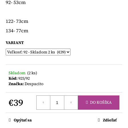
č
92- 53cm
a
m
e
122- 73cm
134- 77cm
LILY
GREY
VARIANT
ŠATY
S
KRÁTKYM
RUKÁVOM
€16
Skladom
(2 ks)
Pôvodne:
€22
Kód:
925/92
Značka:
Despacito
€39
DO KOŠÍKA
Jednotková
cena:
Opýtať sa
Zdieľať