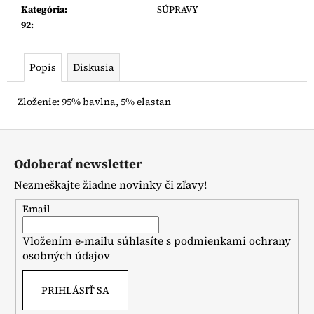
Kategória
:
SÚPRAVY
92
:
Popis
Diskusia
Zloženie: 95% bavlna, 5% elastan
Z
á
Odoberať newsletter
p
Nezmeškajte žiadne novinky či zľavy!
ä
t
Email
i
Vložením e-mailu súhlasíte s
podmienkami ochrany
e
osobných údajov
PRIHLÁSIŤ SA