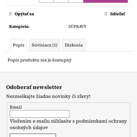
Jednotková
cena:
Opýtať sa
Zdieľať
Kategória
:
SÚPRAVY
Popis
Súvisiace (1)
Diskusia
Popis produktu nie je dostupný
Z
á
Odoberať newsletter
p
Nezmeškajte žiadne novinky či zľavy!
ä
t
Email
i
Vložením e-mailu súhlasíte s
podmienkami ochrany
e
osobných údajov