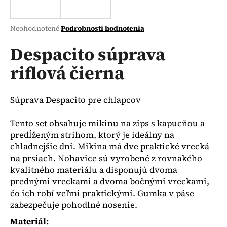
á
j
Priemerné
Neohodnotené
Podrobnosti hodnotenia
s
hodnotenie
produktu
Despacito súprava
ť
je
?
riflová čierna
0,0
z
5
hviezdičiek.
Súprava Despacito pre chlapcov
HĽADAŤ
Tento set obsahuje mikinu na zips s kapucňou a
predĺženým strihom, ktorý je ideálny na
chladnejšie dni. Mikina má dve praktické vrecká
na prsiach. Nohavice sú vyrobené z rovnakého
O
kvalitného materiálu a disponujú dvoma
d
prednými vreckami a dvoma bočnými vreckami,
p
čo ich robí veľmi praktickými. Gumka v páse
o
zabezpečuje pohodlné nosenie.
r
ú
Materiál: