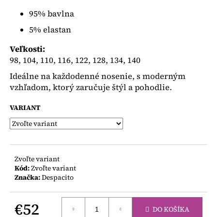
č
a
95% bavlna
m
5% elastan
e
Veľkosti:
98, 104, 110, 116, 122, 128, 134, 140
PODKOLIENKY
BIELE
Ideálne na každodenné nosenie, s moderným
S
MAŠLOU
vzhľadom, ktorý zaručuje štýl a pohodlie.
€4,50
VARIANT
Zvoľte variant
Kód:
Zvoľte variant
Značka:
Despacito
€52
DO KOŠÍKA