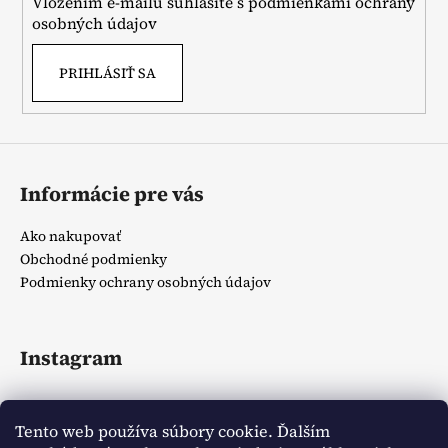
Vložením e-mailu súhlasíte s
podmienkami ochrany
e
osobných údajov
PRIHLÁSIŤ SA
Informácie pre vás
Ako nakupovať
Obchodné podmienky
Podmienky ochrany osobných údajov
Instagram
Tento web používa súbory cookie. Ďalším