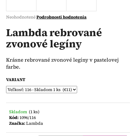
á
j
Priemerné
Neohodnotené
Podrobnosti hodnotenia
s
hodnotenie
produktu
Lambda rebrované
ť
je
?
zvonové legíny
0,0
z
5
hviezdičiek.
Krásne rebrované zvonové legíny v pastelovej
farbe.
HĽADAŤ
VARIANT
O
d
p
Skladom
(1 ks)
o
Kód:
1096/116
r
Značka:
Lambda
ú