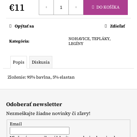
č
€11
a
DO KOŠÍKA
m
Jednotková
e
cena:
Opýtať sa
Zdieľať
MAGNA
NOHAVICE, TEPLÁKY,
Kategória
:
TILES
LEGÍNY
DOWNHILL
DUO
40
Popis
Diskusia
DIELOV
€77
Zloženie: 95% bavlna, 5% elastan
Z
á
Odoberať newsletter
p
Nezmeškajte žiadne novinky či zľavy!
ä
t
Email
i