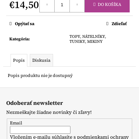
č
€14,50
DO KOŠÍKA
a
Jednotková
m
cena:
e
Opýtať sa
Zdieľať
TOPY, NÁTELNÍKY,
LEGÍNY
Kategória
:
TUNIKY, MIKINY
NA
TRAKY
€12
Popis
Diskusia
Popis produktu nie je dostupný
Z
á
Odoberať newsletter
p
Nezmeškajte žiadne novinky či zľavy!
ä
t
Email
i
Vložením e-mailu súhlasíte s
podmienkami ochrany