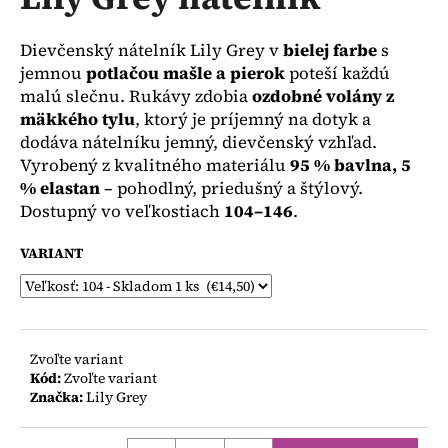
je
á
0,0
z
j
Dievčenský nátelník Lily Grey v
bielej farbe
s
5
s
jemnou
potlačou mašle a pierok
poteší každú
hviezdičiek.
malú slečnu. Rukávy zdobia
ozdobné volány z
ť
mäkkého tylu
, ktorý je príjemný na dotyk a
?
dodáva nátelníku jemný, dievčenský vzhľad.
Vyrobený z kvalitného materiálu
95 % bavlna, 5
% elastan
– pohodlný, priedušný a štýlový.
Dostupný vo veľkostiach
104–146
.
HĽADAŤ
VARIANT
O
d
Zvoľte variant
p
Kód:
Zvoľte variant
o
Značka:
Lily Grey
r
ú