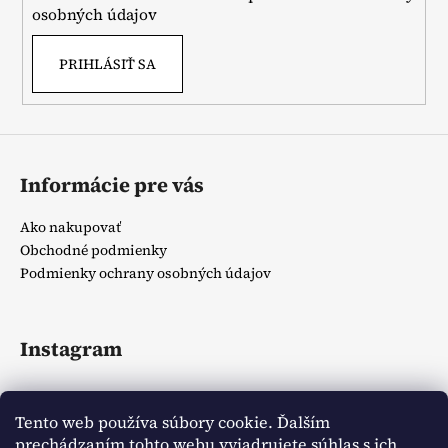
e
osobných údajov
PRIHLÁSIŤ SA
Informácie pre vás
Ako nakupovať
Obchodné podmienky
Podmienky ochrany osobných údajov
Instagram
Tento web používa súbory cookie. Ďalším
prechádzaním tohto webu vyjadrujete súhlas s ich