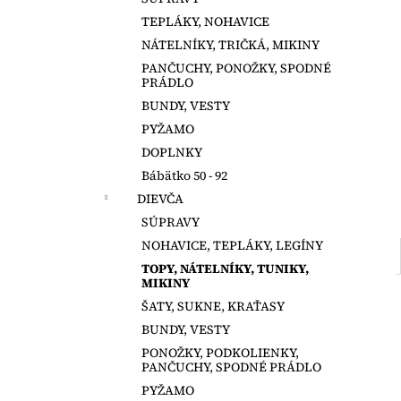
LILY GREY ŠATY S KRÁTKYM
RUKÁVOM
TEPLÁKY, NOHAVICE
€16
NÁTELNÍKY, TRIČKÁ, MIKINY
Pôvodne:
€22
PANČUCHY, PONOŽKY, SPODNÉ
PRÁDLO
BUNDY, VESTY
PYŽAMO
DOPLNKY
Bábätko 50 - 92
DIEVČA
SÚPRAVY
NOHAVICE, TEPLÁKY, LEGÍNY
TOPY, NÁTELNÍKY, TUNIKY,
MIKINY
ŠATY, SUKNE, KRAŤASY
BUNDY, VESTY
PONOŽKY, PODKOLIENKY,
PANČUCHY, SPODNÉ PRÁDLO
PYŽAMO