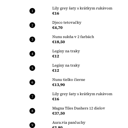
Lily grey šaty s krátkym rukávom
€16
Djeco tetovačky
€4,70
Nunu sukňa v 2 farbách
€18,50
Legíny na traky
€12
Legíny na traky
€12
Nunu tielko čierne
€13,90
Lily grey šaty s krátkym rukávom
€16
Magna Tiles Dashers 12 dielov
€37,50
Aura.via pančuchy
€5,80