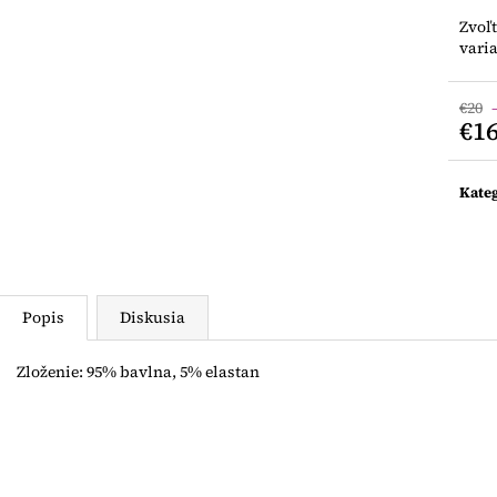
DJECO TETOVAČKY
NUNU SUKŇA V
Zvoľ
€4,70
€18,50
vari
€20
€1
Jedn
cena:
Kate
Popis
Diskusia
Zloženie: 95% bavlna, 5% elastan