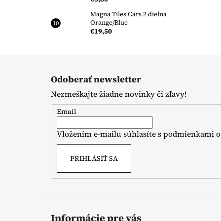
Magna Tiles Cars 2 dielna
Orange/Blue
€19,50
Z
á
Odoberať newsletter
p
Nezmeškajte žiadne novinky či zľavy!
ä
t
Email
i
Vložením e-mailu súhlasíte s
podmienkami o
e
PRIHLÁSIŤ SA
Informácie pre vás