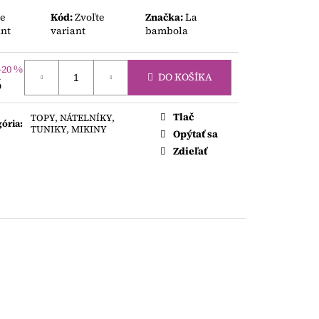
 2 FARBÁCH
te
Kód:
Zvoľte
Značka:
La
ant
variant
bambola
–20 %
DO KOŠÍKA
6
otková
Tlač
TOPY, NÁTELNÍKY,
gória
:
TUNIKY, MIKINY
Opýtať sa
Zdieľať