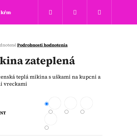
Hľadať
Prihlásenie
Nákupný
kŕmenie a hryzadla
Täta rings
Obchodné podm
košík
erné
dnotené
Podrobnosti hodnotenia
tenie
ktu
kina zateplená
enská teplá mikina s uškami na kupcni a
i vreckami
ičiek.
ANT
Nasledujúce