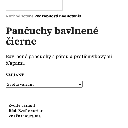
á
j
Priemerné
Neohodnotené
Podrobnosti hodnotenia
s
hodnotenie
produktu
Pančuchy bavlnené
ť
je
?
čierne
0,0
z
5
hviezdičiek.
Bavlnené pančuchy s pätou a protišmykovými
šľapami.
HĽADAŤ
VARIANT
O
d
p
Zvoľte variant
o
Kód:
Zvoľte variant
r
Značka:
Aura.via
ú