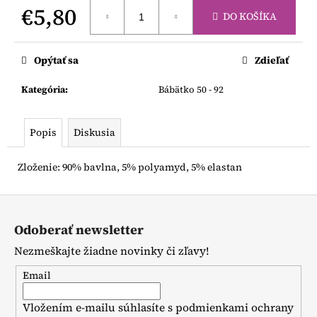
č
€5,80
a
DO KOŠÍKA
m
Jednotková
e
cena:
Opýtať sa
Zdieľať
DESPACITO
Kategória
:
Bábätko 50 - 92
SÚPRAVA
KAPSÁČOVÁ
Popis
Diskusia
€41
Zloženie: 90% bavlna, 5% polyamyd, 5% elastan
Z
á
Odoberať newsletter
p
Nezmeškajte žiadne novinky či zľavy!
ä
t
Email
i
Vložením e-mailu súhlasíte s
podmienkami ochrany
e