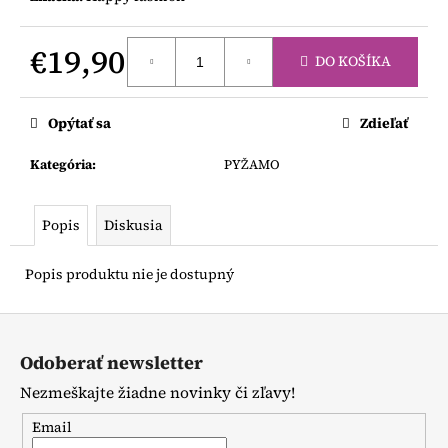
č
a
m
€19,90
DO KOŠÍKA
e
Jednotková
cena:
Opýtať sa
Zdieľať
LEGÍNY
NA
TRAKY
Kategória
:
PYŽAMO
€12
Popis
Diskusia
Popis produktu nie je dostupný
Z
á
Odoberať newsletter
p
Nezmeškajte žiadne novinky či zľavy!
ä
t
Email