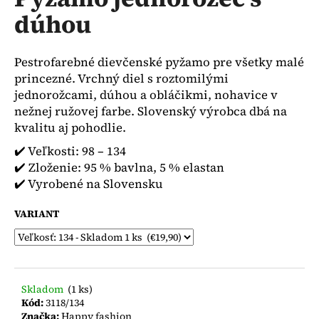
je
á
dúhou
0,0
z
j
5
s
hviezdičiek.
Pestrofarebné dievčenské pyžamo pre všetky malé
ť
princezné. Vrchný diel s roztomilými
?
jednorožcami, dúhou a obláčikmi, nohavice v
nežnej ružovej farbe. Slovenský výrobca dbá na
kvalitu aj pohodlie.
✔️ Veľkosti: 98 – 134
HĽADAŤ
✔️ Zloženie: 95 % bavlna, 5 % elastan
✔️ Vyrobené na Slovensku
VARIANT
O
d
p
o
r
Skladom
(1 ks)
Kód:
3118/134
ú
Značka:
Happy fashion