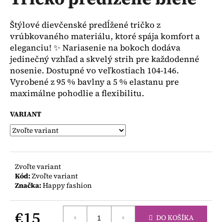
je
á
0,0
z
j
Štýlové dievčenské predĺžené tričko z
5
s
vrúbkovaného materiálu, ktoré spája komfort a
hviezdičiek.
eleganciu! ✨ Nariasenie na bokoch dodáva
ť
jedinečný vzhľad a skvelý strih pre každodenné
?
nosenie. Dostupné vo veľkostiach 104-146.
Vyrobené z 95 % bavlny a 5 % elastanu pre
maximálne pohodlie a flexibilitu.
VARIANT
HĽADAŤ
O
Zvoľte variant
d
Kód:
Zvoľte variant
p
Značka:
Happy fashion
o
r
ú
€15
DO KOŠÍKA