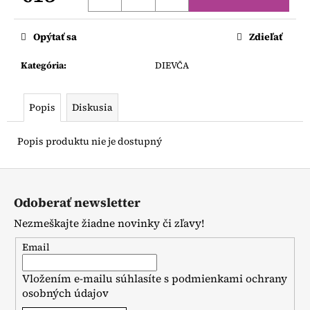
č
Jednotková
a
cena:
m
Opýtať sa
Zdieľať
e
Kategória
:
DIEVČA
NUNU
TIELKO
Popis
Diskusia
ČIERNE
€13,90
Popis produktu nie je dostupný
Z
á
Odoberať newsletter
p
Nezmeškajte žiadne novinky či zľavy!
ä
t
Email
i
Vložením e-mailu súhlasíte s
podmienkami ochrany
e
osobných údajov